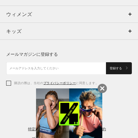
ウィメンズ
トップス
ウィメンズ
キッズ
トップス
ボトムス
キッズ
トップス
ボトムス
シューズ
シューズ
メールマガジンに登録する
ボトムス
シューズ
アクセサリー
アクセサリー
登録する
シューズ
アクセサリー
購読の際は、当社の
プライバシーポリシー
に同意します。
アクセサリー
スポーツブラ
レギンス＆タイツ
特定商取引法に基づく通販の表記
会員規約