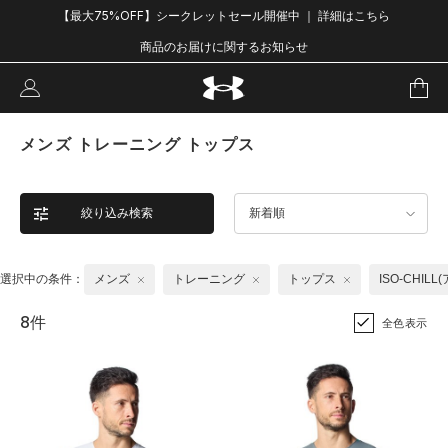
【最大75%OFF】シークレットセール開催中 ｜ 詳細はこちら
商品のお届けに関するお知らせ
メンズ トレーニング トップス
絞り込み検索
新着順
選択中の条件：
メンズ
トレーニング
トップス
ISO-CHIL
8件
全色表示