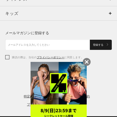
キッズ
トップス
ボトムス
キッズ
トップス
ボトムス
シューズ
シューズ
メールマガジンに登録する
ボトムス
シューズ
アクセサリー
アクセサリー
登録する
シューズ
アクセサリー
購読の際は、当社の
プライバシーポリシー
に同意します。
アクセサリー
スポーツブラ
レギンス＆タイツ
特定商取引法に基づく通販の表記
会員規約
プライバシーポリシー