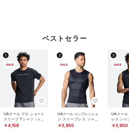
ベストセラー
1
2
3
SALE
SALE
SALE
UAクール プロ ショート
UAクール コンプレッショ
UAクール
スリーブ Tシャツ（トレ
ン スリーブレス シャツ
レス シャ
ーニング/MEN）
（トレーニング/MEN）
グ/MEN）
￥4,158
￥3,850
￥3,850