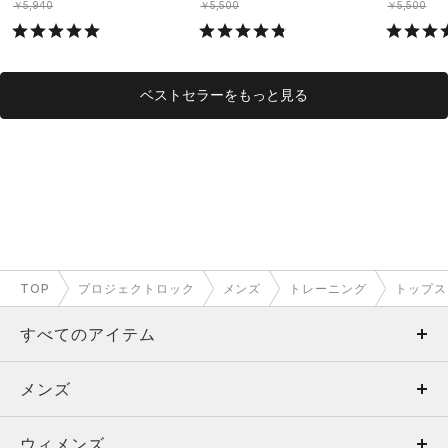
￥5,940
￥5,500
￥5,500
ベストセラーをもっと見る
TOP
プロジェクトロック
メンズ
トレーニング
トップス
すべてのアイテム
メンズ
メンズ
ウィメンズ
トップス
ウィメンズ