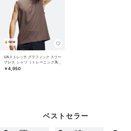
NEW
UAストレッチ グラフィック スリー
ブレス シャツ（トレーニング/ME
N）
￥4,950
ベストセラー