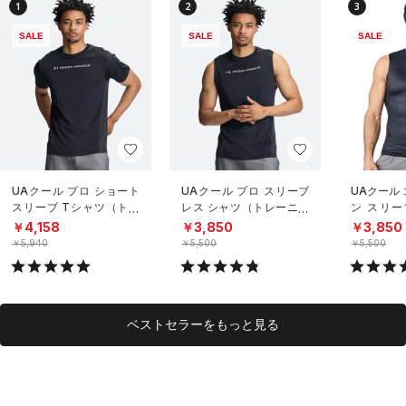
1
2
3
SALE
SALE
SALE
UAクール プロ ショート
UAクール プロ スリーブ
UAクール
スリーブ Tシャツ（トレ
レス シャツ（トレーニン
ン スリー
ーニング/MEN）
グ/MEN）
（トレーニ
￥4,158
￥3,850
￥3,850
￥5,940
￥5,500
￥5,500
ベストセラーをもっと見る