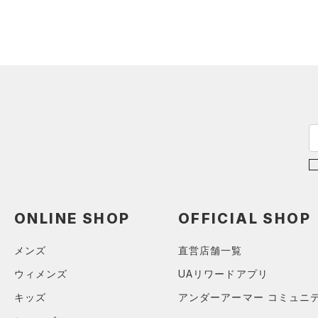
（0）
ロングTシャツ
（0）
パーカー&トレーナー
（0）
ジャケット
（0）
ジャージ
（0）
ベスト
（0）
ダウン・コート
（0）
スポーツブラ
（0）
セットアップ
（0）
スイムウェア
ONLINE SHOP
OFFICIAL SHOP
ボトムス
アクセサリー
メンズ
直営店舗一覧
すべてのボトムス
シューズ
すべてのアクセサリー
ウィメンズ
UAリワードアプリ
（2）
レギンス&タイツ
すべてのシューズ
（0）
バックパック
キッズ
アンダーアーマー コミュニ
（0）
ショートパンツ
サイズ
（0）
スポーツシューズ
ショルダー＆トートバッグ