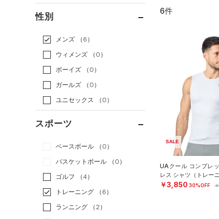
6件
通常価格
（0）
性別
セール
（6）
メンズ
（6）
ウィメンズ
（0）
ボーイズ
（0）
ガールズ
（0）
ユニセックス
（0）
スポーツ
SALE
ベースボール
（0）
バスケットボール
（0）
UAクール コンプレ
レス シャツ（トレーニ
ゴルフ
（4）
￥3,850
30%OFF
￥
トレーニング
（6）
ランニング
（2）