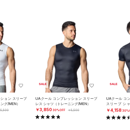
SALE
SALE
ッション スリーブ
UAクール コンプレッション スリーブ
UAクール コ
ング/MEN）
レス シャツ（トレーニング/MEN）
スリーブ シ
N）
￥3,850
￥4,158
5,500
30%OFF
￥5,500
30%