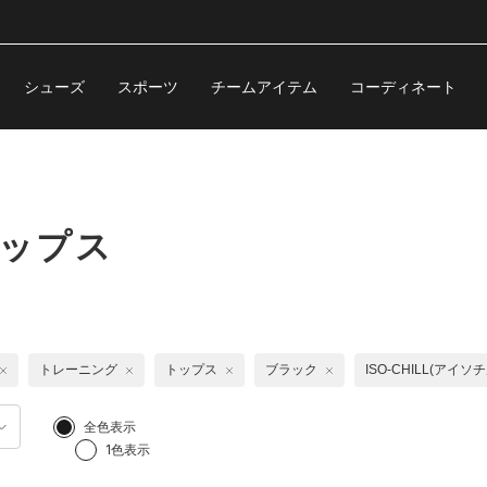
シューズ
スポーツ
チームアイテム
コーディネート
トップス
トレーニング
トップス
ブラック
ISO-CHILL(アイソチ
全色表示
1色表示