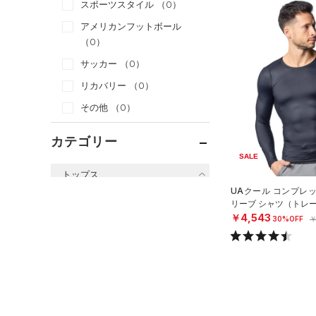
スポーツスタイル
（0）
アメリカンフットボール
（0）
サッカー
（0）
リカバリー
（0）
その他
（0）
カテゴリー
SALE
トップス
UAクール コンプレ
すべてのトップス
リーブ シャツ（トレー
￥4,543
30%OFF
￥
（6）
ベースレイヤー
（0）
Tシャツ
（0）
タンクトップ
（0）
ポロシャツ