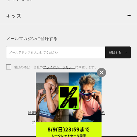
キッズ
トップス
ボトムス
キッズ
トップス
ボトムス
シューズ
シューズ
メールマガジンに登録する
ボトムス
シューズ
アクセサリー
アクセサリー
登録する
シューズ
アクセサリー
購読の際は、当社の
プライバシーポリシー
に同意します。
アクセサリー
スポーツブラ
レギンス＆タイツ
特定商取引法に基づく通販の表記
会員規約
プライバシーポリシー