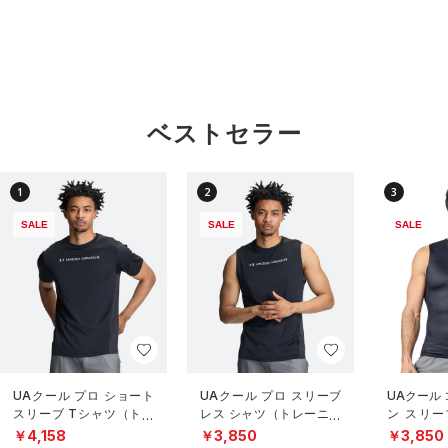
ベストセラー
1
2
3
SALE
SALE
SALE
UAクール プロ ショート
UAクール プロ スリーブ
UAクール
スリーブ Tシャツ（トレ
レス シャツ（トレーニン
ン スリー
ーニング/MEN）
グ/MEN）
（トレーニ
￥4,158
￥3,850
￥3,850