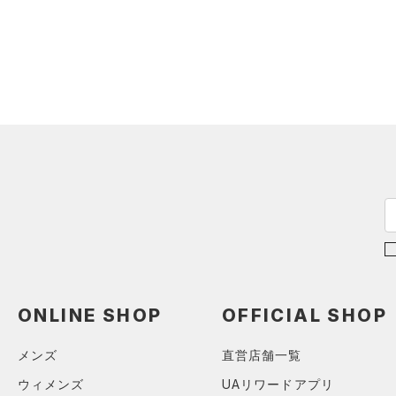
スウェット＆フリース
（0）
ロングTシャツ
ブルー
パープル
レッド
イエロー
（0）
サックパック
スポーツスタイルシューズ
（0）
アンダーウェア
（0）
パーカー&トレーナー
（0）
（0）
ウェストバッグ
（0）
スカート
（0）
ジャケット
オレンジ
その他
（0）
サンダル
（0）
ダッフルバッグ
（0）
スイムウェア
（0）
ジャージ
（0）
キャップ＆ビーニー
価格
（0）
ベスト
（0）
ベルト
（0）
ダウン・コート
（0）
グローブ・手袋
テクノロジー
（0）
スポーツブラ
～
円
円
（0）
アイウェア
FLOW(フロー)
（0）
（0）
セットアップ
リストバンド＆ヘッドバンド
HOVR(ホバー)
（0）
（0）
（0）
スイムウェア
CHARGED(チャージド)
（0）
（0）
スポーツマスク
MICRO G(マイクロＧ)
（0）
（0）
ソックス
ONLINE SHOP
OFFICIAL SHOP
TRIBASE(トライベース)
（0）
ネックウォーマー
（0）
メンズ
直営店舗一覧
（0）
スリーブ
RUSH(ラッシュ)
（3）
ウィメンズ
UAリワードアプリ
（0）
タオル
ISO-CHILL(アイソチル)
（0）