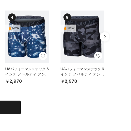
4
5
6
SALE
NEW
NEW
UAパフォーマンステック 6
UAパフォーマンステック 6
UAアー
インチ ノベルティ アンダ
インチ ノベルティ アンダ
トスリー
ーウェア（トレーニング/M
ーウェア（トレーニング/M
ーニング/
￥2,970
￥2,970
￥3,46
EN）
EN）