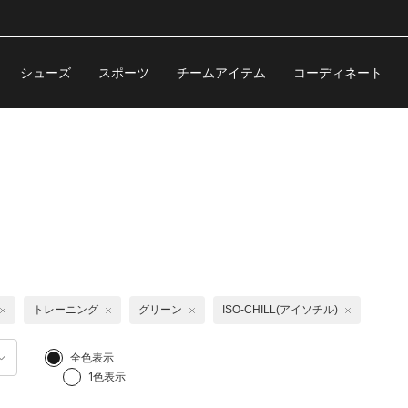
シューズ
スポーツ
チームアイテム
コーディネート
トレーニング
グリーン
ISO-CHILL(アイソチル)
全色表示
1色表示