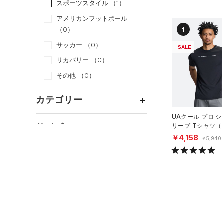
スポーツスタイル
（1）
アメリカンフットボール
1
（0）
サッカー
（0）
SALE
リカバリー
（0）
その他
（0）
カテゴリー
UAクール プロ 
トップス
サイズ
リーブ Tシャツ
ング/MEN）
ボトムス
￥4,158
￥5,940
すべてのトップス
カテゴリーを選択してください。
アクセサリー
カラー
すべてのボトムス
（0）
ベースレイヤー
シューズ
すべてのアクセサリー
（0）
レギンス&タイツ
（0）
Tシャツ
すべてのシューズ
（0）
バックパック
（0）
ショートパンツ
（0）
タンクトップ
ブラック
ホワイト
ブラウン
グリーン
（0）
スポーツシューズ
ショルダー＆トートバッグ
（0）
パンツ(ロングパンツ)
（0）
ポロシャツ
（0）
（0）
スパイク
（0）