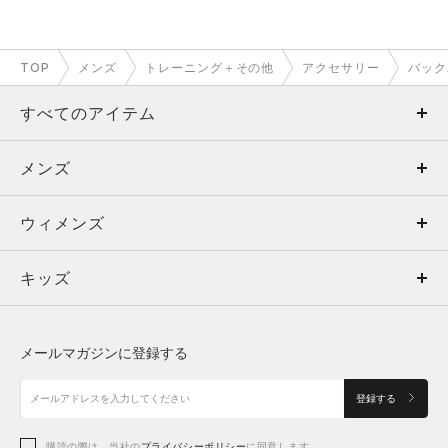
TOP
メンズ
トレーニング＋その他
アクセサリー
バック
すべてのアイテム
メンズ
メンズ
ウィメンズ
トップス
ウィメンズ
キッズ
トップス
ボトムス
キッズ
トップス
ボトムス
シューズ
シューズ
メールマガジンに登録する
ボトムス
シューズ
アクセサリー
アクセサリー
登録する
シューズ
アクセサリー
購読の際は、当社の
プライバシーポリシー
に同意します。