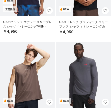
NEW
直営限定
NEW
UAバニッシュ エナジー スリーブレ
UAストレッチ グラフィック スリー
ス シャツ（トレーニング/MEN）
ブレス シャツ（トレーニング/ME
N）
￥4,950
￥4,950
NEW
NEW