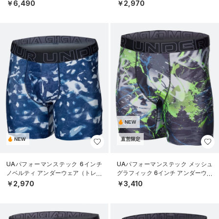
EN）
ニング/MEN）
￥6,490
￥2,970
NEW
NEW
直営限定
UAパフォーマンステック 6インチ
UAパフォーマンステック メッシュ
ノベルティ アンダーウェア（トレー
グラフィック 6インチ アンダーウェ
ニング/MEN）
ア（トレーニング/MEN）
￥2,970
￥3,410