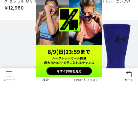
ク ダッフル Mサイズ（トレーニン
レート キャップ（トレーニング/ME
グ/UNISEX）
N）
￥12,980
￥3,960
検索
お気に入りリスト
カート
メニュー
NEW
NEW
UAスポーツスタイル コットン ノベ
UAパフォーマンスコットン クルー
ルティ クルーソックス （3足セッ
ソックス （6足セット）（トレーニ
ト）（トレーニング/UNISEX）
ング/UNISEX）
￥2,970
￥3,410