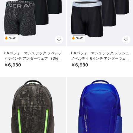
NEW
NEW
UAパフォーマンステック ノベルテ
UAパフォーマンステック メッシュ
ィ 6インチ アンダーウェア （3枚セ
ノベルティ 6インチ アンダーウェア
ット）（トレーニング/MEN）
（3枚セット）（トレーニング/ME
￥6,930
￥6,930
N）