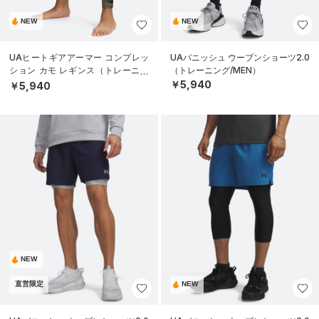
NEW
NEW
UAヒートギアアーマー コンプレッ
UAバニッシュ ウーブンショーツ2.0
ション カモ レギンス（トレーニン
（トレーニング/MEN）
グ/MEN）
￥5,940
￥5,940
NEW
直営限定
NEW