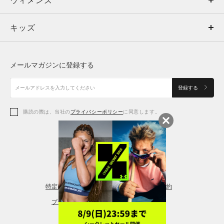
ウィメンズ
トップス
ウィメンズ
キッズ
トップス
ボトムス
キッズ
トップス
ボトムス
シューズ
シューズ
メールマガジンに登録する
ボトムス
シューズ
アクセサリー
アクセサリー
登録する
シューズ
アクセサリー
購読の際は、当社の
プライバシーポリシー
に同意します。
アクセサリー
スポーツブラ
レギンス＆タイツ
特定商取引法に基づく通販の表記
会員規約
プライバシーポリシー