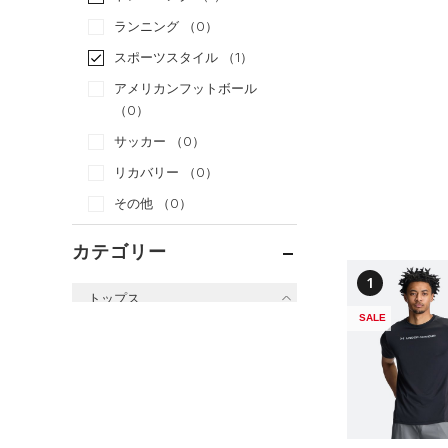
ランニング
（0）
スポーツスタイル
（1）
アメリカンフットボール
（0）
サッカー
（0）
リカバリー
（0）
その他
（0）
カテゴリー
1
トップス
SALE
すべてのトップス
（11）
ベースレイヤー
（10）
Tシャツ
（1）
タンクトップ