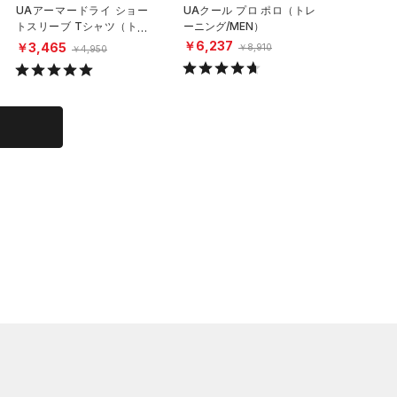
UAアーマードライ ショー
UAクール プロ ポロ（トレ
UAクー
トスリーブ Tシャツ（トレ
ーニング/MEN）
ーニング/
ーニング/MEN）
￥6,237
￥6,23
￥3,465
￥8,910
￥4,950