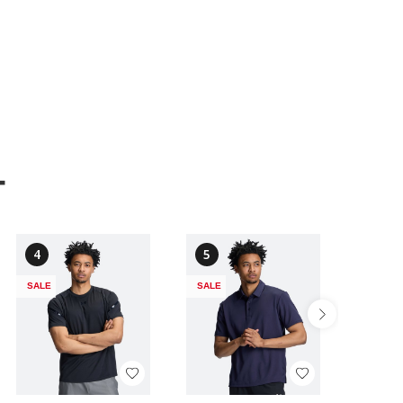
ー
4
5
6
SALE
SALE
SALE