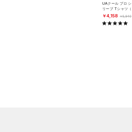
UAクール プロ 
（0）
ポロシャツ
リーブ Tシャツ
ング/MEN）
￥4,158
（1）
ロングTシャツ
￥5,940
（1）
パーカー&トレーナー
（1）
ジャケット
（0）
ジャージ
（0）
ベスト
（1）
ダウン・コート
（0）
スポーツブラ
（0）
セットアップ
（0）
スイムウェア
ボトムス
アクセサリー
すべてのボトムス
シューズ
すべてのアクセサリー
（4）
レギンス&タイツ