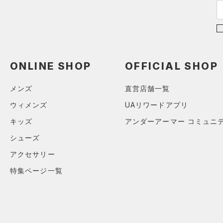
すべてのシューズ
（0）
バックパック
（18）
ショートパンツ
サイズ
（6）
スポーツシューズ
ショルダー＆トートバッグ
（3）
パンツ(ロングパンツ)
（0）
YXS(120cm)
カラー
（0）
スパイク
（2）
スウェット＆フリース
YS(130cm)
（0）
サックパック
スポーツスタイルシューズ
（4）
アンダーウェア
ONLINE SHOP
OFFICIAL SHOP
YM(140cm)
（15）
価格
（0）
ウェストバッグ
（0）
ブラック
スカート
ホワイト
ブラウン
グリーン
YL(150cm)
（0）
サンダル
（1）
ダッフルバッグ
メンズ
直営店舗一覧
（0）
テクノロジー
YXL(160cm)
スイムウェア
（0）
キャップ＆ビーニー
ウィメンズ
UAリワードアプリ
～
円
円
S
ブルー
パープル
レッド
イエロー
（0）
FLOW(フロー)
（0）
キッズ
アンダーアーマー コミュニ
ベルト
在庫
M
HOVR(ホバー)
（0）
（0）
シューズ
グローブ・手袋
L
オレンジ
その他
在庫あり
CHARGED(チャージド)
（0）
限定
アクセサリー
（7）
アイウェア
XL
MICRO G(マイクロＧ)
（0）
特集ページ一覧
リストバンド＆ヘッドバンド
2XL
直営限定
（2）
（0）
TRIBASE(トライベース)
3XL
公式サイト限定
（0）
（0）
（0）
スポーツマスク
4XL
在庫残りわずか
（0）
RUSH(ラッシュ)
（1）
（0）
ソックス
5XL