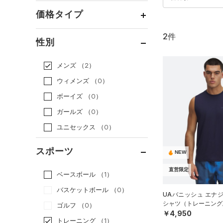
価格タイプ
2件
通常価格
（2）
性別
セール
（0）
メンズ
（2）
ウィメンズ
（0）
ボーイズ
（0）
ガールズ
（0）
ユニセックス
（0）
スポーツ
NEW
直営限定
ベースボール
（1）
バスケットボール
（0）
UAバニッシュ エナ
シャツ（トレーニング/
ゴルフ
（0）
￥4,950
トレーニング
（1）