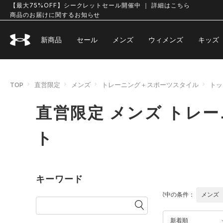
【最大75%OFF】シークレットセール開催中 ｜ 詳細はこちら
商品のお届けに関するお知らせ
新商品
セール
メンズ
ウィメンズ
キッズ
TOP
直営限定
メンズ
トレーニング＋スポーツスタイル
トッ
直営限定 メンズ トレ
ト
キーワード
選択中の条件：
メンズ
新着順