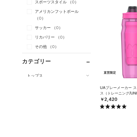
スポーツスタイル
（0）
アメリカンフットボール
（0）
サッカー
（0）
リカバリー
（0）
その他
（0）
カテゴリー
直営限定
トップス
ボトムス
すべてのトップス
UAプレーメーカー ス
ス（トレーニング/UNI
アクセサリー
すべてのボトムス
（61）
ベースレイヤー
￥2,420
すべてのアクセサリー
（25）
レギンス&タイツ
（105）
Tシャツ
（26）
バックパック
（67）
ショートパンツ
（40）
タンクトップ
ショルダー＆トートバッグ
（29）
パンツ(ロングパンツ)
（10）
ポロシャツ
（3）
（5）