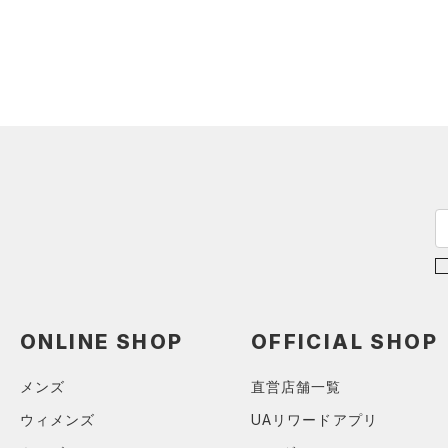
スウェット＆フリース
（19）
ロングTシャツ
（8）
サックパック
（33）
アンダーウェア
（8）
パーカー&トレーナー
（6）
ウェストバッグ
（0）
スカート
（21）
ジャケット
（15）
ダッフルバッグ
（5）
スイムウェア
（13）
ジャージ
（17）
キャップ＆ビーニー
（1）
ベスト
（0）
ベルト
（1）
ダウン・コート
（4）
グローブ・手袋
（0）
スポーツブラ
（10）
アイウェア
（0）
セットアップ
リストバンド＆ヘッドバンド
（5）
（0）
スイムウェア
（0）
スポーツマスク
ONLINE SHOP
OFFICIAL SHOP
（35）
ソックス
（0）
ネックウォーマー
メンズ
直営店舗一覧
（4）
スリーブ
ウィメンズ
UAリワードアプリ
（6）
タオル