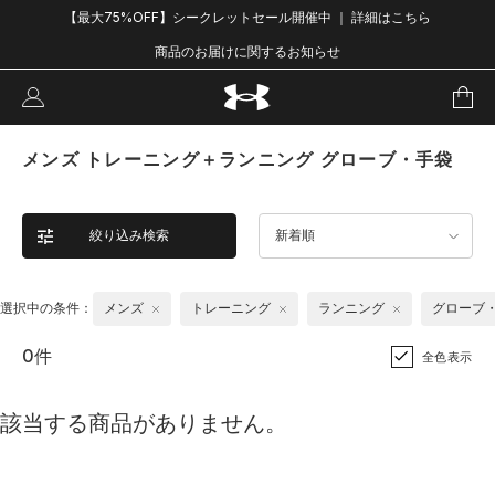
【最大75%OFF】シークレットセール開催中 ｜ 詳細はこちら
商品のお届けに関するお知らせ
メンズ トレーニング＋ランニング グローブ・手袋
絞り込み検索
新着順
選択中の条件：
メンズ
トレーニング
ランニング
グローブ
0件
全色表示
該当する商品がありません。