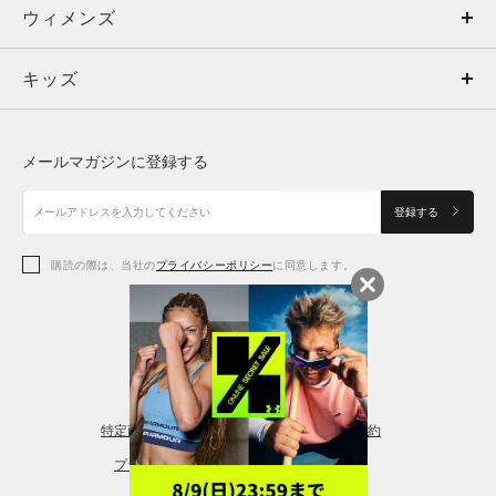
ウィメンズ
トップス
ウィメンズ
キッズ
トップス
ボトムス
キッズ
トップス
ボトムス
シューズ
シューズ
メールマガジンに登録する
ボトムス
シューズ
アクセサリー
アクセサリー
登録する
シューズ
アクセサリー
購読の際は、当社の
プライバシーポリシー
に同意します。
アクセサリー
スポーツブラ
レギンス＆タイツ
特定商取引法に基づく通販の表記
会員規約
プライバシーポリシー