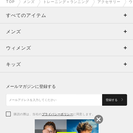
TOP
メンズ
トレーニング＋ランニング
アクセサリー
ウ
すべてのアイテム
メンズ
メンズ
ウィメンズ
トップス
ウィメンズ
キッズ
トップス
ボトムス
キッズ
トップス
ボトムス
シューズ
シューズ
メールマガジンに登録する
ボトムス
シューズ
アクセサリー
アクセサリー
登録する
シューズ
アクセサリー
購読の際は、当社の
プライバシーポリシー
に同意します。
アクセサリー
スポーツブラ