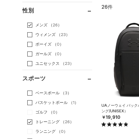
26件
通常価格
（22）
性別
セール
（4）
メンズ
（26）
ウィメンズ
（23）
ボーイズ
（0）
ガールズ
（0）
ユニセックス
（23）
スポーツ
ベースボール
（3）
バスケットボール
（1）
UAノーウェイ バッ
ング/UNISEX）
ゴルフ
（0）
￥19,910
トレーニング
（26）
ランニング
（0）