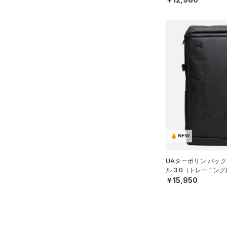
AUXETIC(オーゼティック)
（0）
Charged Cotton(チャージド
コットン)
（0）
Rival Fleece(ライバルフリー
ス)
（0）
Armour Fleece(アーマーフリ
ース)
（0）
NEW
UAターポリン バック
ル 3.0（トレーニング/
￥15,950