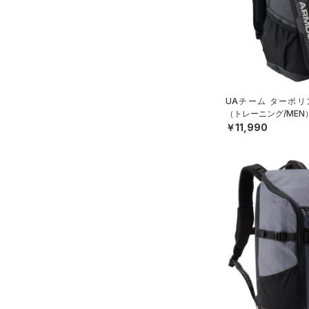
（0）
ボール
（0）
イヤホン＆ヘッドホン
（5）
ウォーターボトル
（0）
その他
UAチーム ターポリ
（トレーニング/MEN
シューズ
￥11,990
すべてのシューズ
サイズ
（68）
スポーツシューズ
ONESIZE
カラー
（0）
スパイク
スポーツスタイルシューズ
（0）
価格
ブラック
ホワイト
ブラウン
グリーン
（3）
サンダル
テクノロジー
～
円
円
ブルー
パープル
レッド
イエロー
FLOW(フロー)
（0）
在庫