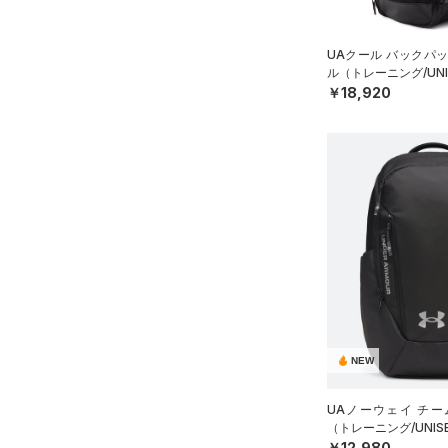
HOVR(ホバー)
（0）
オレンジ
その他
在庫あり
CHARGED(チャージド)
（0）
限定
UAクール バックパック
ル（トレーニング/UNI
MICRO G(マイクロＧ)
（0）
￥18,920
直営限定
（0）
コレクション
TRIBASE(トライベース)
公式サイト限定
（0）
（0）
プロジェクトロック
（0）
在庫残りわずか
（2）
RUSH(ラッシュ)
（0）
ステフィン・カリー
（0）
ISO-CHILL(アイソチル)
（0）
アジア限定
（0）
Tech(テック)
（0）
COLDGEAR ARMOUR(コール
ドギアアーマー)
（0）
HEATGEAR ARMOUR(ヒート
ギアアーマー)
（0）
STORM(ストーム)
（22）
NEW
COLDGEAR INFRARED(コー
UAノーウェイ チー
ルドギアインフラレッド)
（トレーニング/UNIS
（0）
￥12,980