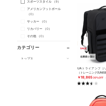
スポーツスタイル
（9）
アメリカンフットボール
（0）
サッカー
（0）
リカバリー
（0）
その他
（0）
カテゴリー
SALE
在庫残り僅か
トップス
ボトムス
すべてのトップス
UAトライアンフ ジ
アクセサリー
（トレーニング/UNIS
すべてのボトムス
（61）
ベースレイヤー
￥18,865
30%OFF
すべてのアクセサリー
（25）
レギンス&タイツ
（105）
Tシャツ
（26）
バックパック
（67）
ショートパンツ
（40）
タンクトップ
ショルダー＆トートバッグ
（29）
パンツ(ロングパンツ)
（10）
ポロシャツ
（3）
（5）