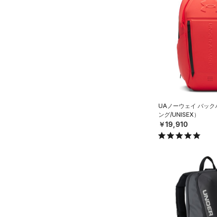
スウェット＆フリース
（19）
ロングTシャツ
（8）
サックパック
（33）
アンダーウェア
（8）
パーカー&トレーナー
（6）
ウェストバッグ
（0）
スカート
（21）
ジャケット
（15）
ダッフルバッグ
（5）
スイムウェア
（13）
ジャージ
（17）
キャップ＆ビーニー
（1）
ベスト
（0）
ベルト
（1）
ダウン・コート
（4）
グローブ・手袋
（0）
スポーツブラ
（10）
UAノーウェイ バッ
アイウェア
ング/UNISEX）
（0）
セットアップ
リストバンド＆ヘッドバンド
￥19,910
（5）
（0）
スイムウェア
（0）
スポーツマスク
（35）
ソックス
（0）
ネックウォーマー
（4）
スリーブ
（6）
タオル