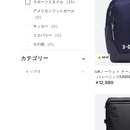
スポーツスタイル
（25）
アメリカンフットボール
（0）
サッカー
（0）
リカバリー
（0）
その他
（0）
カテゴリー
NEW
トップス
UAノーウェイ チー
（トレーニング/UNIS
ボトムス
すべてのトップス
￥12,980
アクセサリー
すべてのボトムス
（61）
ベースレイヤー
すべてのアクセサリー
（25）
レギンス&タイツ
（105）
Tシャツ
（26）
バックパック
（67）
ショートパンツ
（40）
タンクトップ
ショルダー＆トートバッグ
（29）
パンツ(ロングパンツ)
（10）
ポロシャツ
（3）
（5）