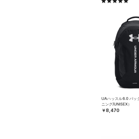
AUXETIC(オーゼティック)
（0）
Charged Cotton(チャージド
コットン)
（0）
Rival Fleece(ライバルフリー
ス)
（0）
Armour Fleece(アーマーフリ
ース)
（0）
UAハッスル6.0 バ
ニング/UNISEX）
￥8,470