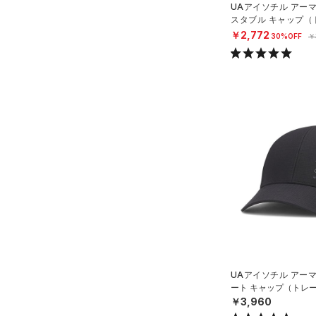
UAアイソチル アー
HOVR(ホバー)
（0）
スタブル キャップ（
オレンジ
その他
在庫あり
N）
CHARGED(チャージド)
（0）
限定
￥2,772
30%OFF
￥
MICRO G(マイクロＧ)
（0）
直営限定
（0）
コレクション
TRIBASE(トライベース)
公式サイト限定
（0）
（0）
プロジェクトロック
（0）
在庫残りわずか
（3）
RUSH(ラッシュ)
（0）
ステフィン・カリー
（0）
ISO-CHILL(アイソチル)
（5）
アジア限定
（0）
Tech(テック)
（0）
COLDGEAR ARMOUR(コール
ドギアアーマー)
（0）
HEATGEAR ARMOUR(ヒート
ギアアーマー)
（0）
STORM(ストーム)
（22）
UAアイソチル アー
COLDGEAR INFRARED(コー
ート キャップ（トレー
ルドギアインフラレッド)
￥3,960
（0）