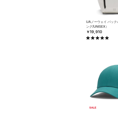
（0）
ボール
（0）
イヤホン＆ヘッドホン
UAノーウェイ バッ
（5）
ウォーターボトル
ング/UNISEX）
￥19,910
（0）
その他
シューズ
すべてのシューズ
サイズ
（68）
スポーツシューズ
YSM/YMD
カラー
（0）
スパイク
ONESIZE
スポーツスタイルシューズ
SMMD
（0）
価格
ブラック
ホワイト
ブラウン
グリーン
MDLG
（3）
サンダル
テクノロジー
LGXL
～
円
円
SALE
ブルー
パープル
レッド
イエロー
FLOW(フロー)
（0）
在庫