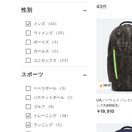
43件
通常価格
（34）
性別
セール
（9）
メンズ
（43）
ウィメンズ
（25）
ボーイズ
（3）
ガールズ
（0）
ユニセックス
（23）
スポーツ
NEW
ベースボール
（3）
バスケットボール
（1）
UAノーウェイ バッ
ング/UNISEX）
ゴルフ
（8）
￥19,910
トレーニング
（38）
ランニング
（5）