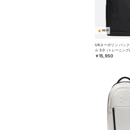
スウェット＆フリース
（19）
ロングTシャツ
（8）
サックパック
（33）
アンダーウェア
（8）
パーカー&トレーナー
（6）
ウェストバッグ
（0）
スカート
（21）
ジャケット
（15）
ダッフルバッグ
（5）
スイムウェア
（13）
ジャージ
NEW
（17）
キャップ＆ビーニー
（1）
ベスト
（0）
ベルト
UAターポリン バック
ル 3.0（トレーニング/
（1）
ダウン・コート
（4）
グローブ・手袋
￥15,950
（0）
スポーツブラ
（10）
アイウェア
（0）
セットアップ
リストバンド＆ヘッドバンド
（5）
（0）
スイムウェア
（0）
スポーツマスク
（35）
ソックス
（0）
ネックウォーマー
（4）
スリーブ
（6）
タオル