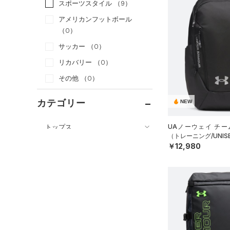
スポーツスタイル
（9）
アメリカンフットボール
（0）
サッカー
（0）
リカバリー
（0）
その他
（0）
カテゴリー
NEW
トップス
UAノーウェイ チー
（トレーニング/UNIS
ボトムス
すべてのトップス
￥12,980
アクセサリー
すべてのボトムス
（61）
ベースレイヤー
すべてのアクセサリー
（25）
レギンス&タイツ
（105）
Tシャツ
（26）
バックパック
（67）
ショートパンツ
（40）
タンクトップ
ショルダー＆トートバッグ
（29）
パンツ(ロングパンツ)
（10）
ポロシャツ
（3）
（5）