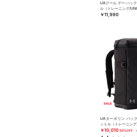
UAクール デー バッ
HOVR(ホバー)
（0）
ル（トレーニング/UNI
オレンジ
その他
在庫あり
CHARGED(チャージド)
（0）
￥11,990
限定
MICRO G(マイクロＧ)
（0）
直営限定
（0）
コレクション
TRIBASE(トライベース)
公式サイト限定
（0）
（0）
プロジェクトロック
（0）
在庫残りわずか
（2）
RUSH(ラッシュ)
（0）
ステフィン・カリー
（0）
ISO-CHILL(アイソチル)
（0）
アジア限定
（0）
Tech(テック)
（0）
COLDGEAR ARMOUR(コール
ドギアアーマー)
（0）
HEATGEAR ARMOUR(ヒート
ギアアーマー)
（0）
SALE
STORM(ストーム)
（22）
UAターポリン バック
COLDGEAR INFRARED(コー
ットル（トレーニング/U
ルドギアインフラレッド)
￥10,010
30%OFF
（0）