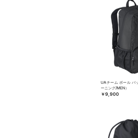
UAチーム ボール 
ーニング/MEN）
￥9,900