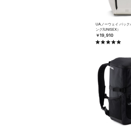
（0）
ボール
（0）
イヤホン＆ヘッドホン
UAノーウェイ バッ
（5）
ウォーターボトル
ング/UNISEX）
￥19,910
（0）
その他
シューズ
すべてのシューズ
サイズ
（68）
スポーツシューズ
ONESIZE
カラー
（0）
スパイク
スポーツスタイルシューズ
（0）
価格
ブラック
ホワイト
ブラウン
グリーン
（3）
サンダル
テクノロジー
～
円
円
ブルー
パープル
レッド
イエロー
FLOW(フロー)
（0）
在庫