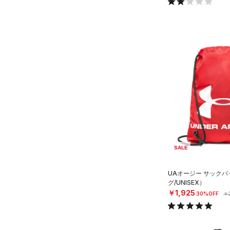
AUXETIC(オーゼティック)
（0）
Charged Cotton(チャージド
コットン)
（0）
Rival Fleece(ライバルフリー
ス)
（0）
Armour Fleece(アーマーフリ
ース)
（0）
SALE
UAオージー サック
グ/UNISEX）
￥1,925
30%OFF
￥2