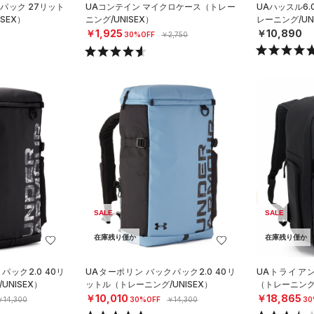
クパック 27リット
UAコンテイン マイクロケース（トレー
UAハッスル6.
SEX）
ニング/UNISEX）
レーニング/UN
￥1,925
￥10,890
30%OFF
￥2,750
SALE
SALE
在庫残り僅か
在庫残り僅か
パック2.0 40リ
UAターポリン バックパック2.0 40リ
UAトライア
NISEX）
ットル（トレーニング/UNISEX）
（トレーニング/
￥10,010
￥18,865
￥14,300
30%OFF
￥14,300
30