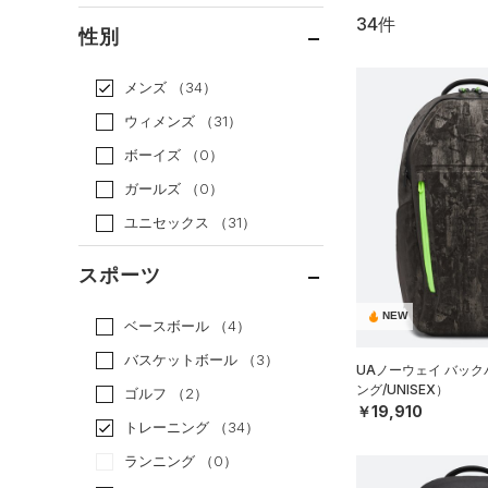
34件
通常価格
（28）
性別
セール
（6）
メンズ
（34）
ウィメンズ
（31）
ボーイズ
（0）
ガールズ
（0）
ユニセックス
（31）
スポーツ
NEW
ベースボール
（4）
バスケットボール
（3）
UAノーウェイ バッ
ング/UNISEX）
ゴルフ
（2）
￥19,910
トレーニング
（34）
ランニング
（0）