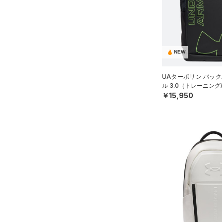
スウェット＆フリース
（19）
ロングTシャツ
（8）
サックパック
（33）
アンダーウェア
（8）
パーカー&トレーナー
（6）
ウェストバッグ
（0）
スカート
（21）
ジャケット
（15）
ダッフルバッグ
（5）
スイムウェア
（13）
ジャージ
NEW
（17）
キャップ＆ビーニー
（1）
ベスト
（0）
ベルト
UAターポリン バック
ル 3.0（トレーニング/
（1）
ダウン・コート
（4）
グローブ・手袋
￥15,950
（0）
スポーツブラ
（10）
アイウェア
（0）
セットアップ
リストバンド＆ヘッドバンド
（5）
（0）
スイムウェア
（0）
スポーツマスク
（35）
ソックス
（0）
ネックウォーマー
（4）
スリーブ
（6）
タオル