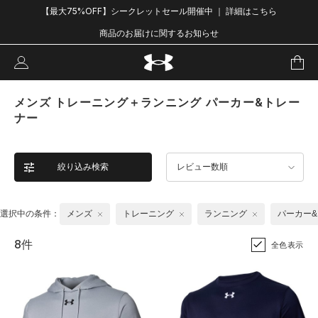
【最大75%OFF】シークレットセール開催中 ｜ 詳細はこちら
商品のお届けに関するお知らせ
メンズ トレーニング＋ランニング パーカー&トレー
ナー
絞り込み検索
レビュー数順
選択中の条件：
メンズ
トレーニング
ランニング
パーカー
8件
全色表示