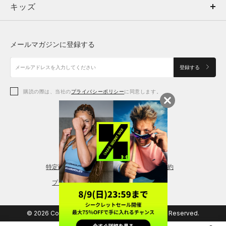
キッズ
トップス
ボトムス
キッズ
トップス
ボトムス
シューズ
シューズ
メールマガジンに登録する
ボトムス
シューズ
アクセサリー
アクセサリー
登録する
シューズ
アクセサリー
購読の際は、当社の
プライバシーポリシー
に同意します。
アクセサリー
スポーツブラ
レギンス＆タイツ
特定商取引法に基づく通販の表記
会員規約
プライバシーポリシー
© 2026 Copyright DOME Corporation. All Rights Reserved.