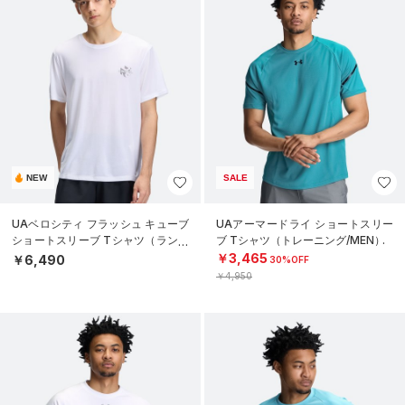
NEW
SALE
UAベロシティ フラッシュ キューブ
UAアーマードライ ショートスリー
ショートスリーブ Tシャツ（ランニ
ブ Tシャツ（トレーニング/MEN）
ング/MEN）
￥3,465
￥6,490
30%OFF
￥4,950