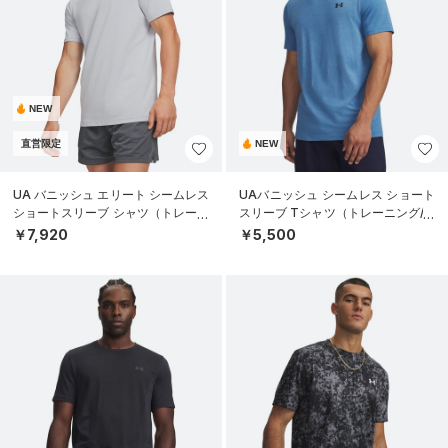
NEW
直営限定
NEW
UA バニッシュ エリート シームレス
UAバニッシュ シームレス ショート
ショートスリーブ シャツ（トレーニ
スリーブ Tシャツ（トレーニング/M
ング/MEN）
EN）
￥7,920
￥5,500