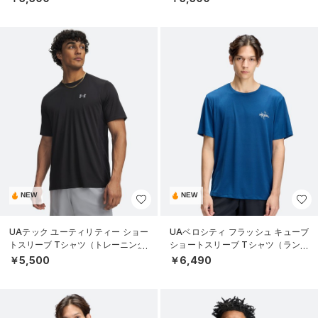
NEW
NEW
UAテック ユーティリティー ショー
UAベロシティ フラッシュ キューブ
トスリーブ Tシャツ（トレーニング/
ショートスリーブ Tシャツ（ランニ
MEN）
ング/MEN）
￥5,500
￥6,490