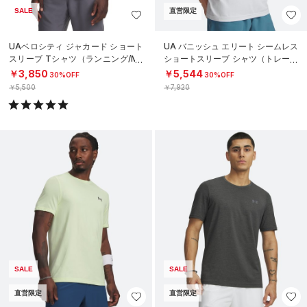
SALE
直営限定
UAベロシティ ジャカード ショート
UA バニッシュ エリート シームレス
スリーブ Tシャツ（ランニング/ME
ショートスリーブ シャツ（トレーニ
N）
ング/MEN）
￥3,850
￥5,544
30%OFF
30%OFF
￥5,500
￥7,920
SALE
SALE
直営限定
直営限定