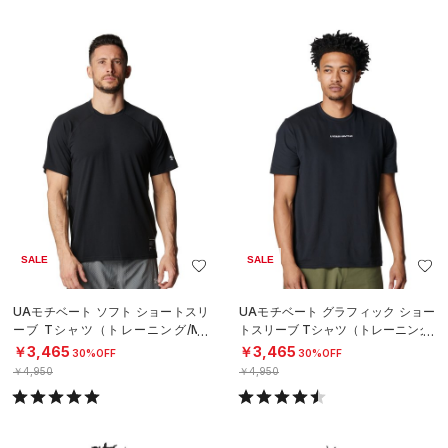
SALE
SALE
UAモチベート ソフト ショートスリ
UAモチベート グラフィック ショー
ーブ Tシャツ（トレーニング/ME
トスリーブ Tシャツ（トレーニング/
N）
MEN）
￥3,465
￥3,465
30%OFF
30%OFF
￥4,950
￥4,950