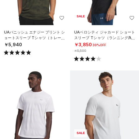
SALE
UAバニッシュ エナジー プリント シ
UAベロシティ ジャカード ショート
ョートスリーブ Tシャツ（トレーニ
スリーブ Tシャツ（ランニング/ME
ング/MEN）
N）
￥5,940
￥3,850
30%OFF
￥5,500
SALE