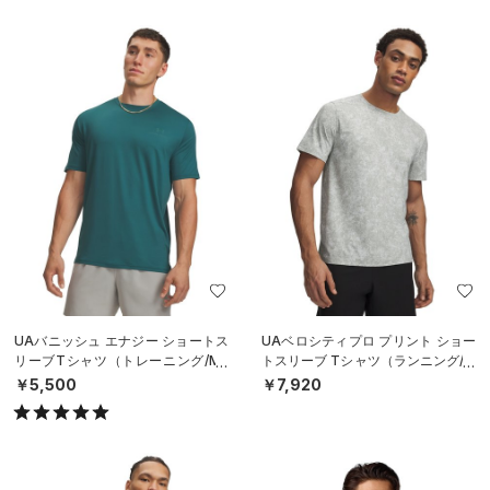
UAバニッシュ エナジー ショートス
UAベロシティプロ プリント ショー
リーブTシャツ（トレーニング/ME
トスリーブ Tシャツ（ランニング/M
N）
EN）
￥5,500
￥7,920