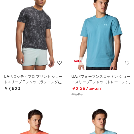
SALE
UAベロシティプロ プリント ショー
UAパフォーマンスコットン ショー
トスリーブ Tシャツ（ランニング/M
トスリーブTシャツ（トレーニング/
EN）
MEN）
￥7,920
￥2,387
30%OFF
￥3,410