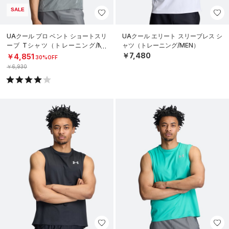
SALE
UAクール プロ ベント ショートスリ
UAクール エリート スリーブレス シ
ーブ Tシャツ（トレーニング/ME
ャツ（トレーニング/MEN）
N）
￥7,480
￥4,851
30%OFF
￥6,930