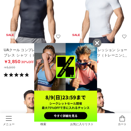
SALE
SALE
UAクール コンプレッション スリー
UAクール コンプレッション ショー
ブレス シャツ（トレーニング/ME
トスリーブ シャツ（トレーニング/
N）
MEN）
￥3,850
￥4,158
30%OFF
30%OFF
￥5,500
￥5,940
検索
お気に入りリスト
カート
メニュー