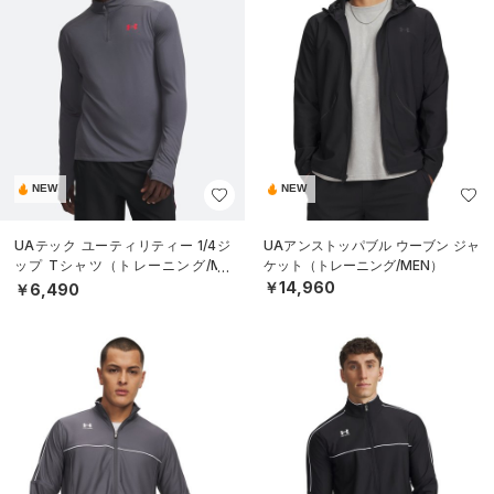
NEW
NEW
UAテック ユーティリティー 1/4ジ
UAアンストッパブル ウーブン ジャ
ップ Tシャツ（トレーニング/ME
ケット（トレーニング/MEN）
N）
￥14,960
￥6,490