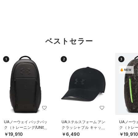
ベストセラー
1
2
3
NEW
UAノーウェイ バックパッ
UAステルスフォーム アン
UAノーウ
ク（トレーニング/UNISE
クラッシャブル キャップ
ク（トレーニ
X）
（ライフスタイル/UNISE
X）
￥19,910
￥6,490
￥19,91