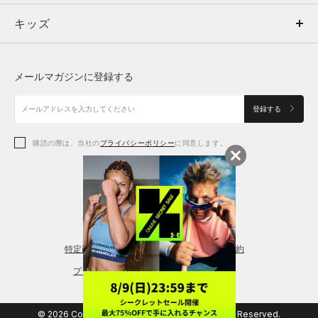
キッズ
トップス
ボトムス
キッズ
トップス
ボトムス
シューズ
シューズ
メールマガジンに登録する
ボトムス
シューズ
アクセサリー
アクセサリー
登録する
シューズ
アクセサリー
購読の際は、当社の
プライバシーポリシー
に同意します。
アクセサリー
スポーツブラ
レギンス＆タイツ
特定商取引法に基づく通販の表記
会員規約
プライバシーポリシー
© 2026 Copyright DOME Corporation. All Rights Reserved.