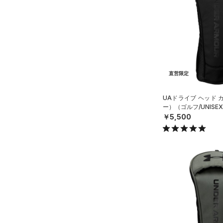
スウェット＆フリース
（0）
ロングTシャツ
（2）
サックパック
（0）
アンダーウェア
（0）
パーカー&トレーナー
（0）
ウェストバッグ
（0）
スカート
（3）
ジャケット
（0）
ダッフルバッグ
（0）
スイムウェア
（0）
ジャージ
（7）
キャップ＆ビーニー
（0）
ベスト
直営限定
（6）
ベルト
（0）
ダウン・コート
（6）
グローブ・手袋
UAドライブ ヘッド 
（0）
スポーツブラ
ー）（ゴルフ/UNISE
（0）
アイウェア
￥5,500
（0）
セットアップ
リストバンド＆ヘッドバンド
（0）
（0）
スイムウェア
（0）
スポーツマスク
（0）
ソックス
（0）
ネックウォーマー
（0）
スリーブ
（0）
タオル