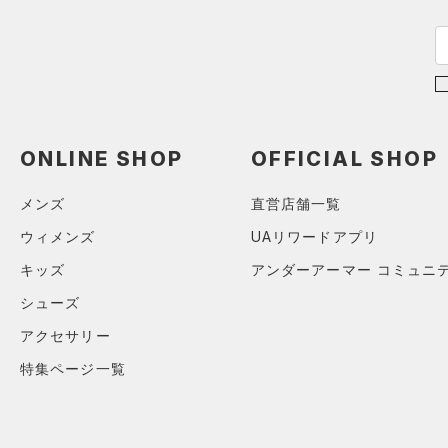
HOVR(ホバー)
（0）
オレンジ
その他
在庫あり
CHARGED(チャージド)
（0）
MICRO G(マイクロＧ)
（0）
限定
TRIBASE(トライベース)
（0）
直営限定
（8）
コレクション
ONLINE SHOP
OFFICIAL SHOP
RUSH(ラッシュ)
（0）
公式サイト限定
（0）
プロジェクトロック
（0）
ISO-CHILL(アイソチル)
（0）
在庫残りわずか
（2）
メンズ
直営店舗一覧
ステフィン・カリー
（0）
Tech(テック)
（0）
ウィメンズ
UAリワードアプリ
アジア限定
（0）
COLDGEAR ARMOUR(コール
キッズ
アンダーアーマー コミュニ
ドギアアーマー)
（0）
シューズ
HEATGEAR ARMOUR(ヒート
ギアアーマー)
（0）
アクセサリー
STORM(ストーム)
（0）
特集ページ一覧
COLDGEAR INFRARED(コー
ルドギアインフラレッド)
（0）