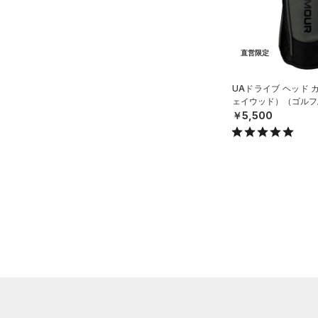
（0）
ボール
（0）
イヤホン＆ヘッドホン
直営限定
（0）
ウォーターボトル
UAドライブ ヘッド 
（9）
その他
ェイウッド）（ゴルフ/U
￥5,500
シューズ
すべてのシューズ
サイズ
（5）
スポーツシューズ
YSM/YMD
カラー
（0）
スパイク
ONESIZE
スポーツスタイルシューズ
SMMD
（0）
価格
ブラック
ホワイト
ブラウン
グリーン
MDLG
（0）
サンダル
テクノロジー
LGXL
～
円
円
ブルー
パープル
レッド
イエロー
FLOW(フロー)
（0）
在庫