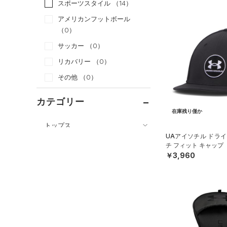
スポーツスタイル
（14）
アメリカンフットボール
（0）
サッカー
（0）
リカバリー
（0）
その他
（0）
カテゴリー
在庫残り僅か
トップス
UAアイソチル ドライ
ボトムス
すべてのトップス
チ フィット キャップ
￥3,960
アクセサリー
すべてのボトムス
（17）
ベースレイヤー
すべてのアクセサリー
（0）
レギンス&タイツ
（0）
Tシャツ
（0）
バックパック
（10）
ショートパンツ
（0）
タンクトップ
ショルダー＆トートバッグ
（13）
パンツ(ロングパンツ)
（38）
ポロシャツ
（6）
（0）