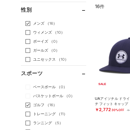
16件
通常価格
（12）
性別
セール
（4）
メンズ
（16）
ウィメンズ
（10）
ボーイズ
（0）
ガールズ
（0）
ユニセックス
（10）
スポーツ
SALE
ベースボール
（0）
バスケットボール
（0）
UAアイソチル ドライ
チ フィット キャップ
ゴルフ
（16）
￥2,772
30%OFF
￥
トレーニング
（11）
ランニング
（5）