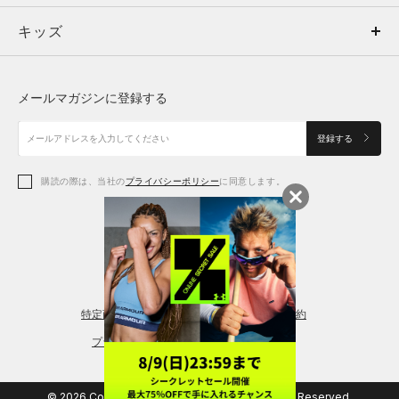
キッズ
トップス
ボトムス
キッズ
トップス
ボトムス
シューズ
シューズ
メールマガジンに登録する
ボトムス
シューズ
アクセサリー
アクセサリー
登録する
シューズ
アクセサリー
購読の際は、当社の
プライバシーポリシー
に同意します。
アクセサリー
スポーツブラ
レギンス＆タイツ
特定商取引法に基づく通販の表記
会員規約
プライバシーポリシー
© 2026 Copyright DOME Corporation. All Rights Reserved.