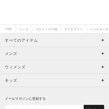
TOP
メンズ
ゴルフ＋その他
アクセサリー
ショルダー＆
すべてのアイテム
メンズ
メンズ
ウィメンズ
トップス
ウィメンズ
キッズ
トップス
ボトムス
キッズ
トップス
ボトムス
シューズ
シューズ
メールマガジンに登録する
ボトムス
シューズ
アクセサリー
アクセサリー