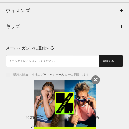
ウィメンズ
トップス
ウィメンズ
キッズ
トップス
ボトムス
キッズ
トップス
ボトムス
シューズ
シューズ
メールマガジンに登録する
ボトムス
シューズ
アクセサリー
アクセサリー
登録する
シューズ
アクセサリー
購読の際は、当社の
プライバシーポリシー
に同意します。
アクセサリー
スポーツブラ
レギンス＆タイツ
特定商取引法に基づく通販の表記
会員規約
プライバシーポリシー