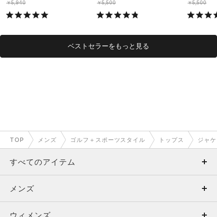
￥5,940
￥5,500
￥5,500
ベストセラーをもっと見る
TOP
メンズ
ゴルフ＋スポーツスタイル
トップス
ジャケ
すべてのアイテム
メンズ
メンズ
ウィメンズ
トップス
ウィメンズ