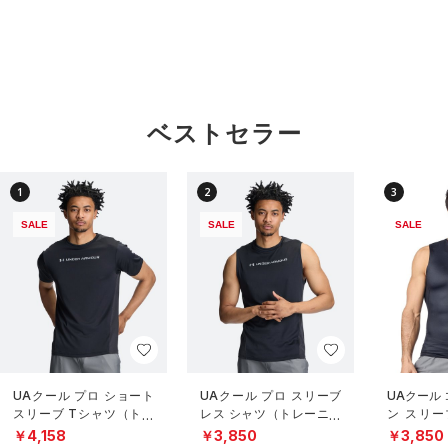
ベストセラー
1
2
3
SALE
SALE
SALE
UAクール プロ ショート
UAクール プロ スリーブ
UAクール
スリーブ Tシャツ（トレ
レス シャツ（トレーニン
ン スリー
ーニング/MEN）
グ/MEN）
（トレーニ
￥4,158
￥3,850
￥3,850