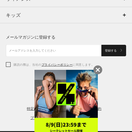
キッズ
トップス
ボトムス
キッズ
トップス
ボトムス
シューズ
シューズ
メールマガジンに登録する
ボトムス
シューズ
アクセサリー
アクセサリー
登録する
シューズ
アクセサリー
購読の際は、当社の
プライバシーポリシー
に同意します。
アクセサリー
スポーツブラ
レギンス＆タイツ
特定商取引法に基づく通販の表記
会員規約
プライバシーポリシー