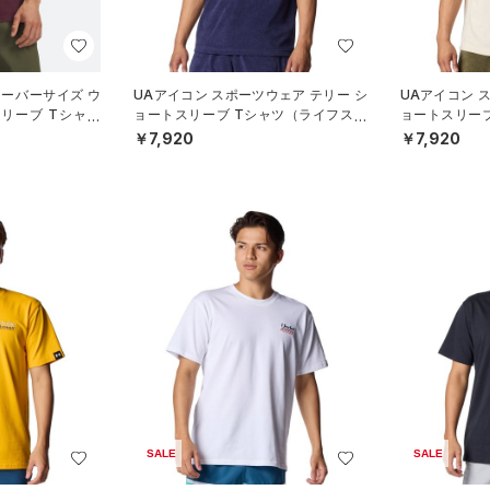
オーバーサイズ ウ
UAアイコン スポーツウェア テリー シ
UAアイコン 
リーブ Tシャツ
ョートスリーブ Tシャツ（ライフスタ
ョートスリー
N）
イル/MEN）
イル/MEN）
￥7,920
￥7,920
SALE
SALE