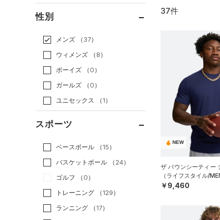
37件
通常価格
（22）
性別
セール
（15）
メンズ
（37）
ウィメンズ
（8）
ボーイズ
（0）
ガールズ
（0）
ユニセックス
（1）
スポーツ
NEW
ベースボール
（15）
バスケットボール
（24）
ザ バウンシーティー
（ライフスタイル/ME
ゴルフ
（0）
￥9,460
トレーニング
（129）
ランニング
（17）