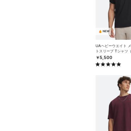
（3）
ロングTシャツ
（1）
パーカー&トレーナー
（12）
ジャケット
（0）
ジャージ
NEW
（0）
ベスト
UAヘビーウエイト 
（1）
トスリーブ Tシャツ
ダウン・コート
MEN）
￥5,500
（0）
スポーツブラ
（0）
セットアップ
（1）
スイムウェア
ボトムス
アクセサリー
すべてのボトムス
シューズ
すべてのアクセサリー
（0）
レギンス&タイツ
すべてのシューズ
（9）
バックパック
（28）
ショートパンツ
サイズ
（7）
スポーツシューズ
ショルダー＆トートバッグ