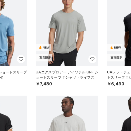
NEW
NEW
直営限定
直営限定
 ショートスリーブ
UAエクスプロアー アイソチル UPF シ
UAレフトチェ
N）
ョートスリーブ Tシャツ（ライフスタ
トスリーブ T
イル/MEN）
MEN）
￥7,480
￥6,490