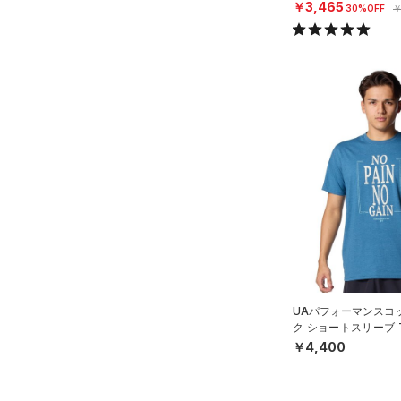
N）
￥3,465
30%OFF
￥
UAパフォーマンスコ
ク ショートスリーブ
スタイル/MEN）
￥4,400