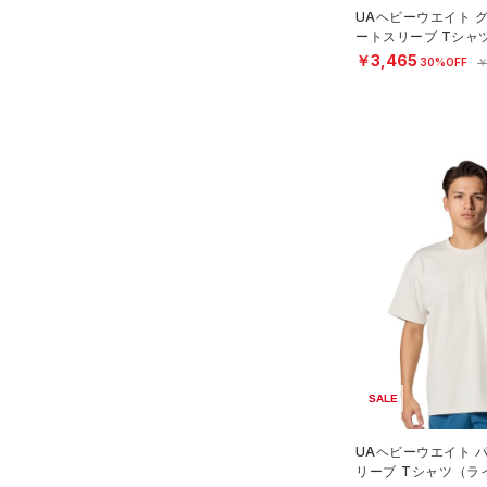
スリーブ
COLDGEAR ARMOUR(コール
UAヘビーウエイト 
（0）
ートスリーブ Tシャ
ドギアアーマー)
タオル
（0）
ル/MEN）
￥3,465
30%OFF
￥
HEATGEAR ARMOUR(ヒート
（0）
ボール
ギアアーマー)
（0）
（0）
イヤホン＆ヘッドホン
STORM(ストーム)
（0）
（0）
ウォーターボトル
COLDGEAR INFRARED(コー
（11）
その他
ルドギアインフラレッド)
（0）
AUXETIC(オーゼティック)
（0）
Charged Cotton(チャージド
コットン)
（0）
Rival Fleece(ライバルフリー
ス)
（0）
SALE
Armour Fleece(アーマーフリ
ース)
（0）
UAヘビーウエイト 
リーブ Tシャツ（ラ