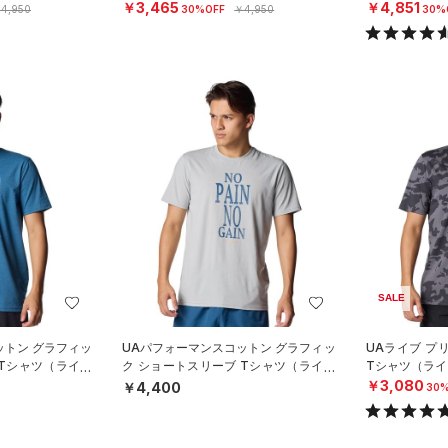
N）
ル/MEN）
￥3,465
￥4,851
4,950
30%OFF
￥4,950
30%
SALE
ットン グラフィッ
UAパフォーマンスコットン グラフィッ
UAライブ プ
 Tシャツ（ライフ
ク ショートスリーブ Tシャツ（ライフ
Tシャツ（ライ
スタイル/MEN）
￥3,080
￥4,400
30%