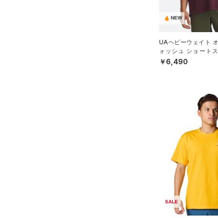
（25）
パンツ(ロングパンツ)
（7）
YXS(120cm)
カラー
（0）
スパイク
（5）
NEW
スウェット＆フリース
YS(130cm)
（2）
サックパック
スポーツスタイルシューズ
（4）
アンダーウェア
YM(140cm)
（30）
価格
UAヘビーウェイト 
（4）
ウェストバッグ
ォッシュ ショートス
（0）
ブラック
スカート
ホワイト
ブラウン
グリーン
YL(150cm)
（11）
サンダル
（0）
（ライフスタイル/ME
ダッフルバッグ
￥6,490
（0）
テクノロジー
YXL(160cm)
スイムウェア
（24）
キャップ＆ビーニー
～
円
円
XS
ブルー
パープル
レッド
イエロー
（7）
FLOW(フロー)
（0）
ベルト
在庫
S
HOVR(ホバー)
（0）
（7）
グローブ・手袋
M
オレンジ
その他
在庫あり
CHARGED(チャージド)
（0）
限定
（2）
アイウェア
L
MICRO G(マイクロＧ)
（0）
リストバンド＆ヘッドバンド
XL
直営限定
（4）
コレクション
（0）
TRIBASE(トライベース)
2XL
公式サイト限定
（0）
（0）
（0）
スポーツマスク
3XL
プロジェクトロック
（0）
在庫残りわずか
（0）
RUSH(ラッシュ)
（0）
（2）
ソックス
4XL
ステフィン・カリー
（0）
ISO-CHILL(アイソチル)
（0）
5XL
（0）
ネックウォーマー
SALE
アジア限定
（0）
Tech(テック)
（0）
6XL
（0）