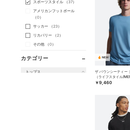
スポーツスタイル
（37）
アメリカンフットボール
（0）
サッカー
（23）
リカバリー
（2）
その他
（0）
カテゴリー
NEW
トップス
ザ バウンシーティー
（ライフスタイル/ME
すべてのトップス
￥9,460
（17）
ベースレイヤー
（34）
Tシャツ
（3）
タンクトップ
（41）
ポロシャツ