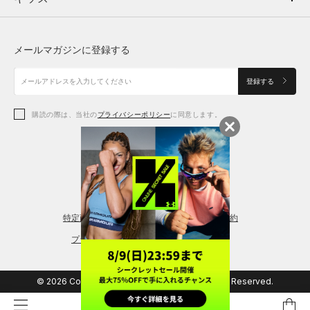
トップス
ボトムス
シューズ
シューズ
メールマガジンに登録する
ボトムス
シューズ
アクセサリー
アクセサリー
登録する
シューズ
アクセサリー
購読の際は、当社の
プライバシーポリシー
に同意します。
アクセサリー
スポーツブラ
レギンス＆タイツ
特定商取引法に基づく通販の表記
会員規約
プライバシーポリシー
© 2026 Copyright DOME Corporation. All Rights Reserved.