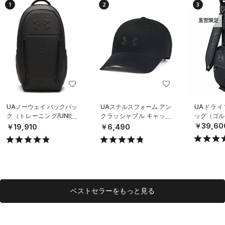
1
2
3
直営限定
UAノーウェイ バックパッ
UAステルスフォーム アン
UAドライ
ク（トレーニング/UNISE
クラッシャブル キャップ
ッグ（ゴルフ
X）
（ライフスタイル/UNISE
￥39,60
￥19,910
￥6,490
X）
ベストセラーをもっと見る