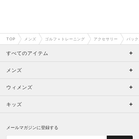
TOP
メンズ
ゴルフ＋トレーニング
アクセサリー
バック
すべてのアイテム
メンズ
メンズ
ウィメンズ
トップス
ウィメンズ
キッズ
トップス
ボトムス
キッズ
トップス
ボトムス
シューズ
シューズ
メールマガジンに登録する
ボトムス