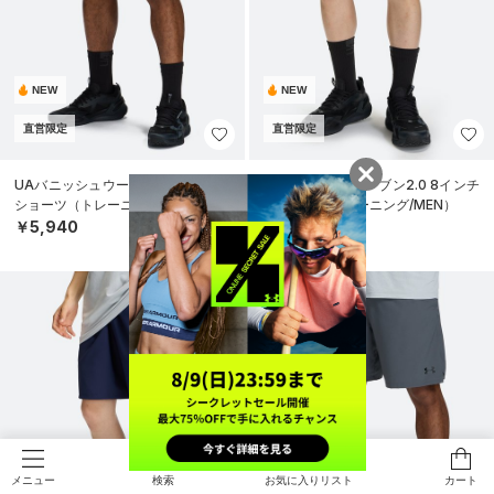
NEW
NEW
直営限定
直営限定
UAバニッシュウーブン2.0 8インチ
UAバニッシュウーブン2.0 8インチ
ショーツ（トレーニング/MEN）
ショーツ（トレーニング/MEN）
￥5,940
￥5,940
検索
お気に入りリスト
カート
メニュー