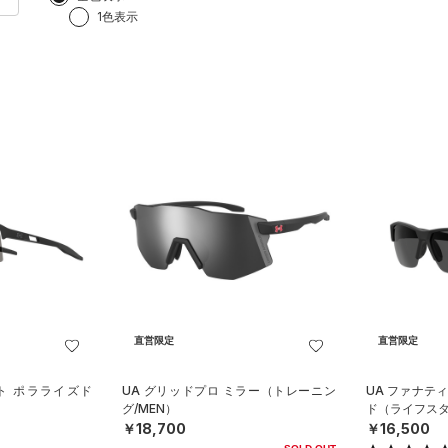
1色表示
直営限定
直営限定
ト ポラライズド
UA グリッドプロ ミラー（トレーニン
UA ファナテ
）
グ/MEN）
ド（ライフスタ
￥18,700
￥16,500