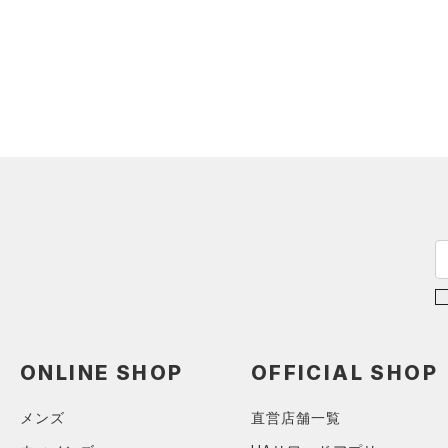
ショルダー＆トートバッグ
（33）
パンツ(ロングパンツ)
（14）
ポロシャツ
（7）
（8）
スウェット＆フリース
（8）
ロングTシャツ
（6）
サックパック
（23）
アンダーウェア
（7）
パーカー&トレーナー
（8）
ウェストバッグ
（0）
スカート
（20）
ジャケット
（12）
ダッフルバッグ
（4）
スイムウェア
（5）
ジャージ
（19）
キャップ＆ビーニー
（1）
ベスト
（3）
ベルト
（2）
ダウン・コート
（6）
グローブ・手袋
（0）
スポーツブラ
（4）
アイウェア
（0）
セットアップ
リストバンド＆ヘッドバンド
（3）
（1）
スイムウェア
（0）
スポーツマスク
ONLINE SHOP
OFFICIAL SHOP
（19）
ソックス
メンズ
直営店舗一覧
（0）
ネックウォーマー