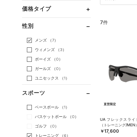
価格タイプ
7件
通常価格
（7）
性別
セール
（0）
メンズ
（7）
ウィメンズ
（3）
ボーイズ
（0）
ガールズ
（0）
ユニセックス
（1）
スポーツ
直営限定
ベースボール
（1）
バスケットボール
（0）
UA フレックスライ
（トレーニング/MEN
ゴルフ
（0）
￥17,600
トレーニング
（6）