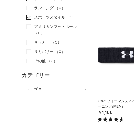
ランニング
（0）
スポーツスタイル
（1）
アメリカンフットボール
（0）
サッカー
（0）
リカバリー
（0）
その他
（0）
カテゴリー
トップス
ボトムス
すべてのトップス
UAパフォーマンス 
ーニング/MEN）
アクセサリー
すべてのボトムス
（32）
ベースレイヤー
￥1,100
すべてのアクセサリー
（12）
レギンス&タイツ
（50）
Tシャツ
（23）
バックパック
（50）
ショートパンツ
（13）
タンクトップ