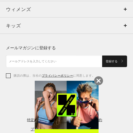
ウィメンズ
トップス
ウィメンズ
キッズ
トップス
ボトムス
キッズ
トップス
ボトムス
シューズ
シューズ
メールマガジンに登録する
ボトムス
シューズ
アクセサリー
アクセサリー
登録する
シューズ
アクセサリー
購読の際は、当社の
プライバシーポリシー
に同意します。
アクセサリー
スポーツブラ
レギンス＆タイツ
特定商取引法に基づく通販の表記
会員規約
プライバシーポリシー