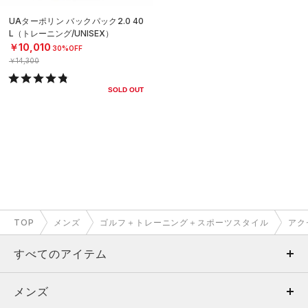
UAターポリン バックパック2.0 40
L（トレーニング/UNISEX）
￥10,010
30%OFF
￥14,300
SOLD OUT
TOP
メンズ
ゴルフ＋トレーニング＋スポーツスタイル
アク
すべてのアイテム
メンズ
メンズ