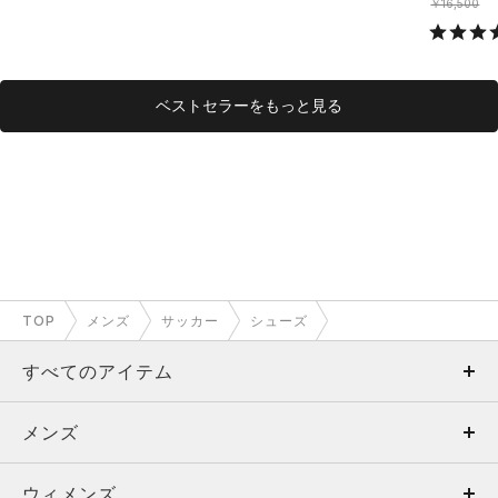
￥16,500
ベストセラーをもっと見る
TOP
メンズ
サッカー
シューズ
すべてのアイテム
メンズ
メンズ
ウィメンズ
トップス
ウィメンズ