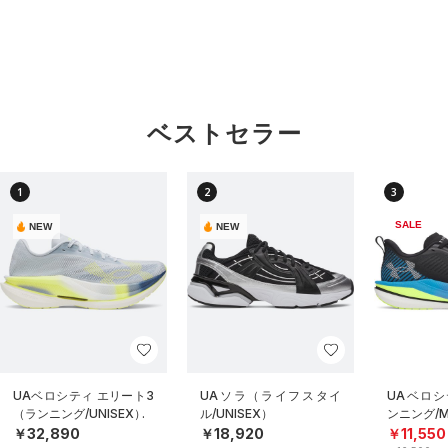
ベストセラー
1
2
3
SALE
NEW
NEW
UAベロシティ エリート3
UAソラ（ライフスタイ
UAベロシ
（ランニング/UNISEX）
ル/UNISEX）
ンニング/
￥32,890
￥18,920
￥11,550