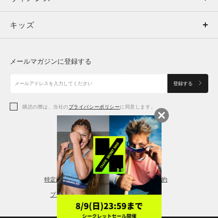
キッズ
トップス
ボトムス
キッズ
トップス
ボトムス
シューズ
シューズ
メールマガジンに登録する
ボトムス
シューズ
アクセサリー
アクセサリー
登録する
シューズ
アクセサリー
購読の際は、当社の
プライバシーポリシー
に同意します。
アクセサリー
スポーツブラ
レギンス＆タイツ
特定商取引法に基づく通販の表記
会員規約
プライバシーポリシー