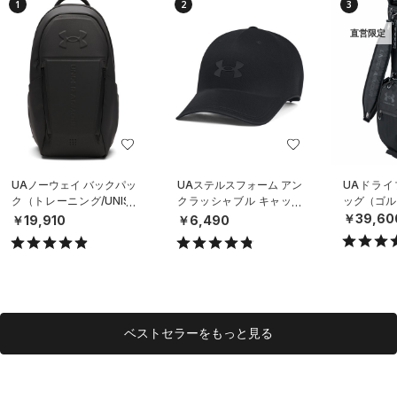
1
2
3
直営限定
UAノーウェイ バックパッ
UAステルスフォーム アン
UAドライ
ク（トレーニング/UNISE
クラッシャブル キャップ
ッグ（ゴルフ
X）
（ライフスタイル/UNISE
￥39,60
￥19,910
￥6,490
X）
ベストセラーをもっと見る