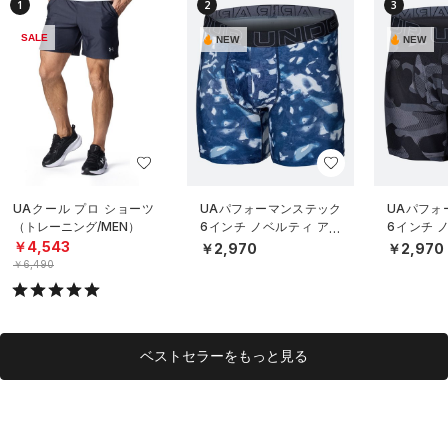
1
2
3
SALE
NEW
NEW
UAクール プロ ショーツ
UAパフォーマンステック
UAパフォ
（トレーニング/MEN）
6インチ ノベルティ アン
6インチ 
ダーウェア（トレーニン
ダーウェ
￥4,543
￥2,970
￥2,970
グ/MEN）
グ/MEN）
￥6,490
ベストセラーをもっと見る