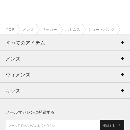
TOP
メンズ
サッカー
ボトムス
ショートパンツ
すべてのアイテム
メンズ
メンズ
ウィメンズ
トップス
ウィメンズ
キッズ
トップス
ボトムス
キッズ
トップス
ボトムス
シューズ
シューズ
メールマガジンに登録する
ボトムス
シューズ
アクセサリー
アクセサリー
登録する