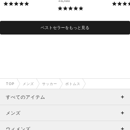
ング/MEN）
￥6,490
ベストセラーをもっと見る
TOP
メンズ
サッカー
ボトムス
すべてのアイテム
メンズ
メンズ
ウィメンズ
トップス
ウィメンズ