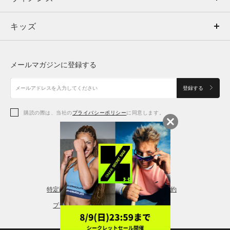
キッズ
トップス
ボトムス
キッズ
トップス
ボトムス
シューズ
シューズ
メールマガジンに登録する
ボトムス
シューズ
アクセサリー
アクセサリー
登録する
シューズ
アクセサリー
購読の際は、当社の
プライバシーポリシー
に同意します。
アクセサリー
スポーツブラ
レギンス＆タイツ
特定商取引法に基づく通販の表記
会員規約
プライバシーポリシー