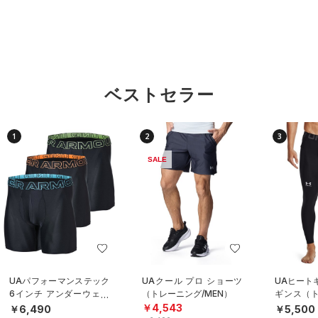
ベストセラー
1
2
3
SALE
UAパフォーマンステック
UAクール プロ ショーツ
UAヒート
6インチ アンダーウェア
（トレーニング/MEN）
ギンス（ト
（3枚セット）（トレーニ
EN）
￥4,543
￥6,490
￥5,500