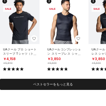
1
2
3
SALE
SALE
SALE
UAクール プロ ショート
UAクール コンプレッショ
UAクール
スリーブ Tシャツ（トレ
ン スリーブレス シャツ
レス シャ
ーニング/MEN）
（トレーニング/MEN）
グ/MEN）
￥4,158
￥3,850
￥3,850
￥5,940
￥5,500
￥5,500
ベストセラーをもっと見る