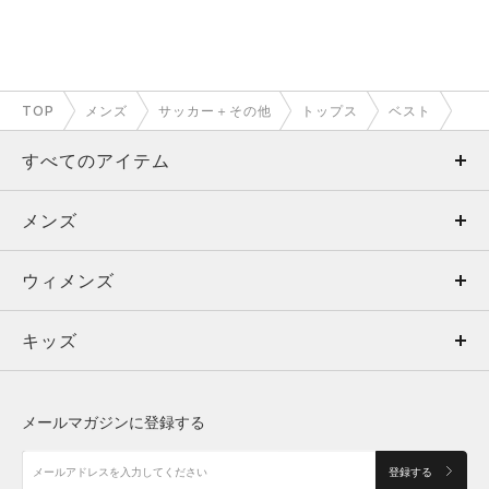
TOP
メンズ
サッカー＋その他
トップス
ベスト
すべてのアイテム
メンズ
メンズ
ウィメンズ
トップス
ウィメンズ
キッズ
トップス
ボトムス
キッズ
トップス
ボトムス
シューズ
シューズ
メールマガジンに登録する
ボトムス
シューズ
アクセサリー
アクセサリー
登録する