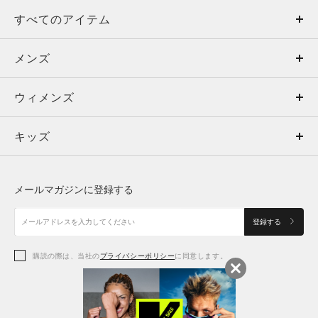
すべてのアイテム
メンズ
メンズ
ウィメンズ
トップス
ウィメンズ
キッズ
トップス
ボトムス
キッズ
トップス
ボトムス
シューズ
シューズ
メールマガジンに登録する
ボトムス
シューズ
アクセサリー
アクセサリー
登録する
シューズ
アクセサリー
購読の際は、当社の
プライバシーポリシー
に同意します。
アクセサリー
スポーツブラ