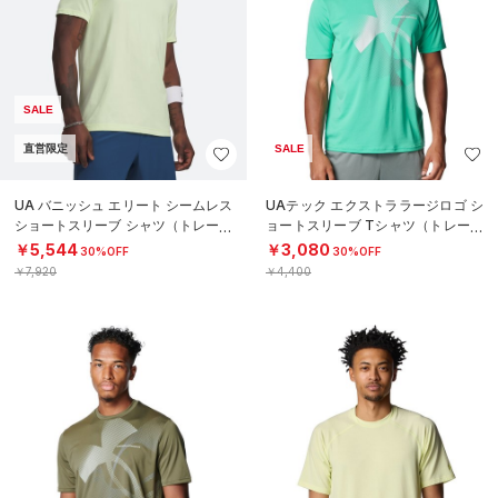
SALE
直営限定
SALE
UA バニッシュ エリート シームレス
UAテック エクストララージロゴ シ
ショートスリーブ シャツ（トレーニ
ョートスリーブ Tシャツ（トレーニ
ング/MEN）
ング/MEN）
￥5,544
￥3,080
30%OFF
30%OFF
￥7,920
￥4,400