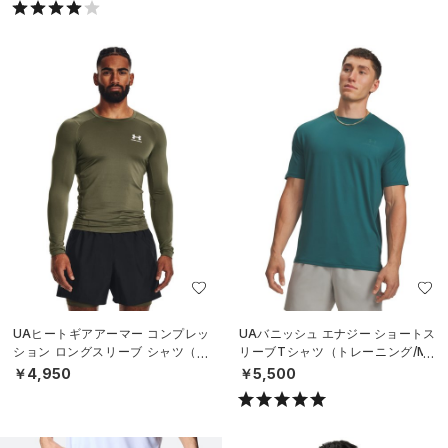
UAヒートギアアーマー コンプレッ
UAバニッシュ エナジー ショートス
ション ロングスリーブ シャツ（ト
リーブTシャツ（トレーニング/ME
レーニング/MEN）
N）
￥4,950
￥5,500