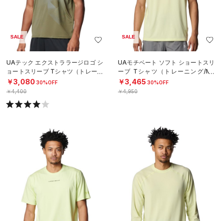
SALE
SALE
UAテック エクストララージロゴ シ
UAモチベート ソフト ショートスリ
ョートスリーブ Tシャツ（トレーニ
ーブ Tシャツ（トレーニング/ME
ング/MEN）
N）
￥3,080
￥3,465
30%OFF
30%OFF
￥4,400
￥4,950