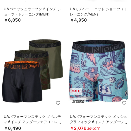
UAバニッシュウーブン 6インチ シ
UAモチベート ニット ショーツ（ト
ョーツ（トレーニング/MEN）
レーニング/MEN）
￥6,050
￥4,950
SALE
直営限定
UAパフォーマンステック ノベルテ
UAパフォーマンステック メッシュ
ィ 6インチ アンダーウェア（トレー
グラフィック 6インチ アンダーウェ
ニング/MEN）
ア（トレーニング/MEN）
￥6,490
￥2,079
30%OFF