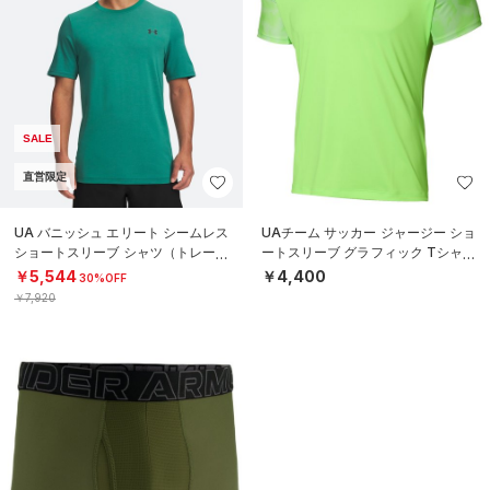
SALE
直営限定
UA バニッシュ エリート シームレス
UAチーム サッカー ジャージー ショ
ショートスリーブ シャツ（トレーニ
ートスリーブ グラフィック Tシャツ
ング/MEN）
（サッカー/MEN）
￥5,544
￥4,400
30%OFF
￥7,920