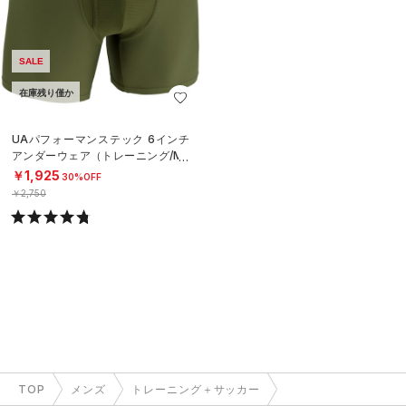
SALE
在庫残り僅か
UAパフォーマンステック 6インチ
アンダーウェア（トレーニング/ME
N）
￥1,925
30%OFF
￥2,750
TOP
メンズ
トレーニング＋サッカー