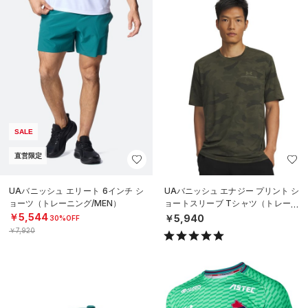
SALE
直営限定
UAバニッシュ エリート 6インチ シ
UAバニッシュ エナジー プリント シ
ョーツ（トレーニング/MEN）
ョートスリーブ Tシャツ（トレーニ
ング/MEN）
￥5,544
￥5,940
30%OFF
￥7,920