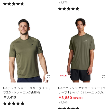
￥2,970
SALE
UAテック ショートスリーブ Tシャ
UAバニッシュ エナジー ショートス
ツ2.0（トレーニング/MEN）
リーブTシャツ（トレーニング/ME
N）
￥3,410
￥3,850
30%OFF
￥5,500