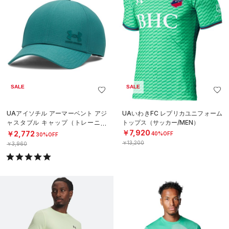
SALE
SALE
UAアイソチル アーマーベント アジ
UAいわきFC レプリカユニフォーム
ャスタブル キャップ（トレーニン
トップス（サッカー/MEN）
グ/MEN）
￥7,920
￥2,772
40%OFF
30%OFF
￥13,200
￥3,960