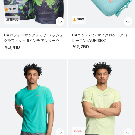
NEW
直営限定
NEW
UAパフォーマンステック メッシュ
UAコンテイン マイクロケース（ト
グラフィック 6インチ アンダーウェ
レーニング/UNISEX）
ア（トレーニング/MEN）
￥2,750
￥3,410
SALE