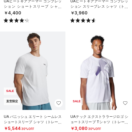
UAヒートギアアーマー コンプレッ
UAヒートギアアーマー コンプレッ
ション ショートスリーブ シャツ
ション スリーブレス シャツ（トレ
（トレーニング/MEN）
ーニング/MEN）
￥4,400
￥3,960
SALE
直営限定
SALE
UA バニッシュ エリート シームレス
UAテック エクストララージロゴ シ
ショートスリーブ シャツ（トレーニ
ョートスリーブ Tシャツ（トレーニ
ング/MEN）
ング/MEN）
￥5,544
￥3,080
30%OFF
30%OFF