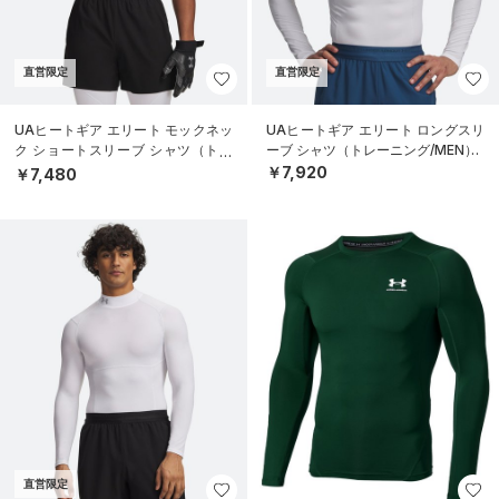
直営限定
直営限定
UAヒートギア エリート モックネッ
UAヒートギア エリート ロングスリ
ク ショートスリーブ シャツ（トレ
ーブ シャツ（トレーニング/MEN）
ーニング/MEN）
￥7,920
￥7,480
直営限定