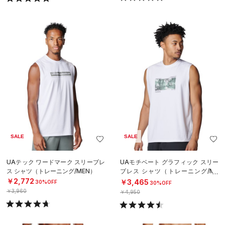
SALE
SALE
UAテック ワードマーク スリーブレ
UAモチベート グラフィック スリー
ス シャツ（トレーニング/MEN）
ブレス シャツ（トレーニング/ME
N）
￥2,772
￥3,465
30%OFF
30%OFF
￥3,960
￥4,950