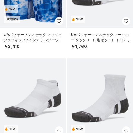
NEW
直営限定
NEW
UAパフォーマンステック メッシュ
UAパフォーマンステック ノーショ
グラフィック 6インチ アンダーウェ
ー ソックス （3足セット）（トレー
ア（トレーニング/MEN）
ニング/UNISEX）
￥3,410
￥1,760
NEW
NEW