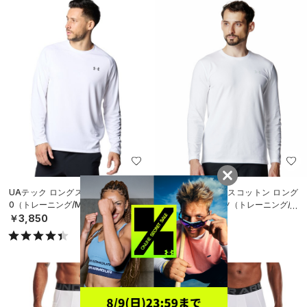
UAテック ロングスリーブシャツ 2.
UAパフォーマンスコットン ロング
0（トレーニング/MEN）
スリーブ Tシャツ（トレーニング/M
EN）
￥3,850
￥3,960