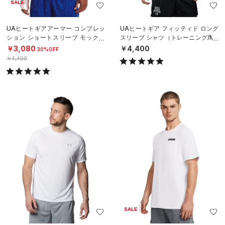
SALE
UAヒートギアアーマー コンプレッ
UAヒートギア フィッティド ロング
ション ショートスリーブ モックネ
スリーブ シャツ（トレーニング/ME
ック シャツ（トレーニング/MEN）
N）
￥3,080
￥4,400
30%OFF
￥4,400
SALE