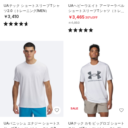
UAテック ショートスリーブTシャ
UAヘビーウエイト アーマーラベル
ツ2.0（トレーニング/MEN）
ショートスリーブTシャツ（トレー
ニング/MEN）
￥3,410
￥3,465
30%OFF
￥4,950
SALE
UAバニッシュ エナジー ショートス
UAテック カモ ビッグロゴ ショート