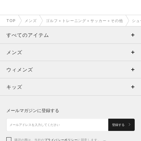
TOP
メンズ
ゴルフ＋トレーニング＋サッカー＋その他
シュ
すべてのアイテム
メンズ
メンズ
ウィメンズ
トップス
ウィメンズ
キッズ
トップス
ボトムス
キッズ
トップス
ボトムス
シューズ
シューズ
メールマガジンに登録する
ボトムス
シューズ
アクセサリー
アクセサリー
登録する
シューズ
アクセサリー
購読の際は、当社の
プライバシーポリシー
に同意します。