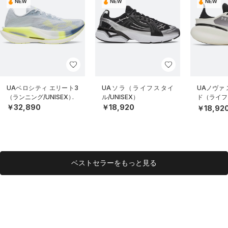
NEW
NEW
NEW
UAベロシティ エリート3
UAソラ（ライフスタイ
UAノヴァ
（ランニング/UNISEX）
ル/UNISEX）
ド（ライフス
EX）
￥32,890
￥18,920
￥18,92
ベストセラーをもっと見る