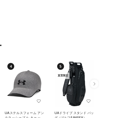
ー
4
5
6
直営限定
UAステルスフォーム アン
UAドライブ スタンド バッ
UAチー
クラッシャブル キャップ
グ（ゴルフ/UNISEX）
イールバ