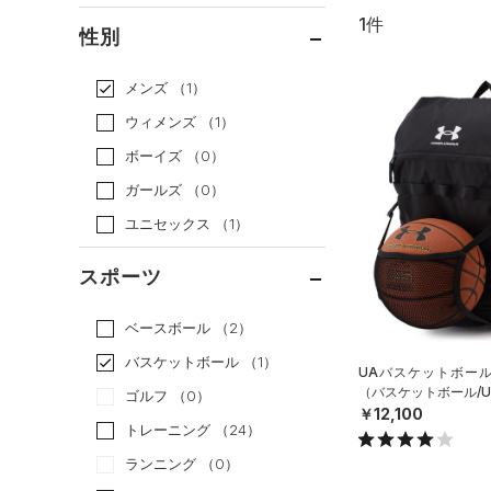
1件
通常価格
（1）
性別
セール
（0）
メンズ
（1）
ウィメンズ
（1）
ボーイズ
（0）
ガールズ
（0）
ユニセックス
（1）
スポーツ
ベースボール
（2）
バスケットボール
（1）
UAバスケットボール
（バスケットボール/UN
ゴルフ
（0）
￥12,100
トレーニング
（24）
ランニング
（0）