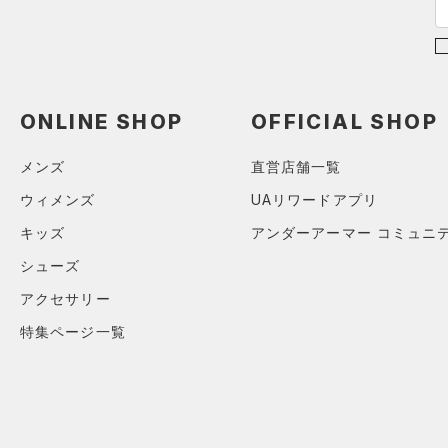
（0）
ボール
（0）
イヤホン＆ヘッドホン
（0）
ウォーターボトル
ONLINE SHOP
OFFICIAL SHOP
（0）
その他
メンズ
直営店舗一覧
シューズ
ウィメンズ
UAリワードアプリ
すべてのシューズ
サイズ
キッズ
アンダーアーマー コミュニ
（3）
スポーツシューズ
シューズ
ONESIZE
カラー
（0）
スパイク
アクセサリー
スポーツスタイルシューズ
（0）
価格
特集ページ一覧
ブラック
ホワイト
ブラウン
グリーン
（0）
サンダル
テクノロジー
～
円
円
ブルー
パープル
レッド
イエロー
FLOW(フロー)
（0）
在庫