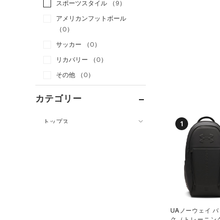
スポーツスタイル
（9）
アメリカンフットボール
（0）
サッカー
（0）
リカバリー
（0）
その他
（0）
カテゴリー
トップス
1
ボトムス
すべてのトップス
アクセサリー
すべてのボトムス
（2）
ベースレイヤー
すべてのアクセサリー
（3）
レギンス&タイツ
（19）
Tシャツ
（1）
バックパック
（13）
ショートパンツ
（4）
タンクトップ
ショルダー＆トートバッグ
（3）
パンツ(ロングパンツ)
（0）
ポロシャツ
（0）
UAノーウェイ 
（0）
ク（トレーニング/