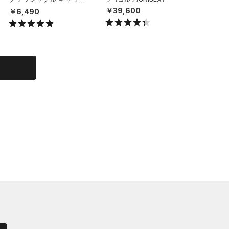
（ライフスタイル/UNISE
（トレー
￥39,600
￥6,490
￥29,7
X）