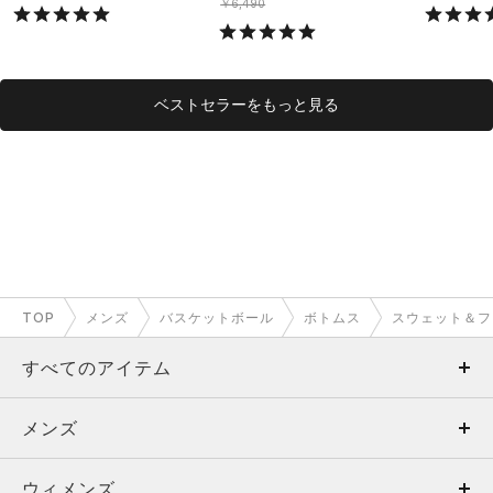
ング/MEN）
￥6,490
ベストセラーをもっと見る
TOP
メンズ
バスケットボール
ボトムス
スウェット＆フ
すべてのアイテム
メンズ
メンズ
ウィメンズ
トップス
ウィメンズ