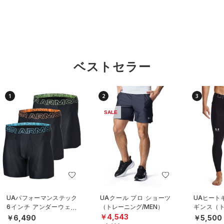
ベストセラー
1
2
3
SALE
UAパフォーマンステック
UAクール プロ ショーツ
UAヒート
6インチ アンダーウェア
（トレーニング/MEN）
ギンス（ト
（3枚セット）（トレーニ
EN）
￥4,543
￥6,490
￥5,500