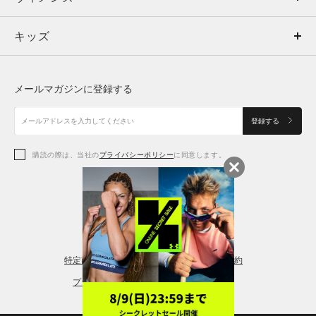
キッズ
トップス
ボトムス
キッズ
トップス
ボトムス
シューズ
シューズ
メールマガジンに登録する
ボトムス
シューズ
アクセサリー
アクセサリー
登録する
シューズ
アクセサリー
購読の際は、当社の
プライバシーポリシー
に同意します。
アクセサリー
スポーツブラ
レギンス＆タイツ
特定商取引法に基づく通販の表記
会員規約
プライバシーポリシー