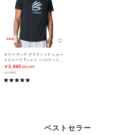
SALE
カリー テック グラフィック ショー
トスリーブ Tシャツ（バスケットボ
ール/MEN）
￥3,465
30%OFF
￥4,950
ベストセラー