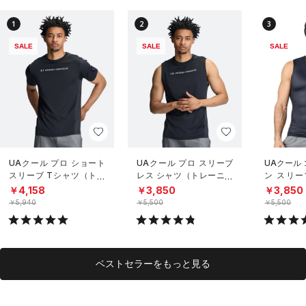
1
2
3
SALE
SALE
SALE
UAクール プロ ショート
UAクール プロ スリーブ
UAクール
スリーブ Tシャツ（トレ
レス シャツ（トレーニン
ン スリー
ーニング/MEN）
グ/MEN）
（トレーニ
￥4,158
￥3,850
￥3,850
￥5,940
￥5,500
￥5,500
ベストセラーをもっと見る