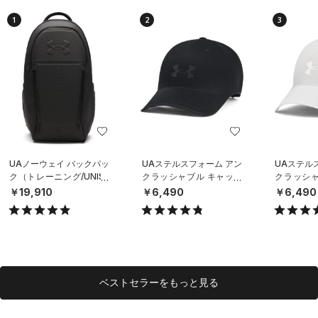
1
2
3
UAノーウェイ バックパッ
UAステルスフォーム アン
UAステル
ク（トレーニング/UNISE
クラッシャブル キャップ
クラッシャ
X）
（ライフスタイル/UNISE
（ライフスタ
￥19,910
￥6,490
￥6,490
X）
X）
ベストセラーをもっと見る