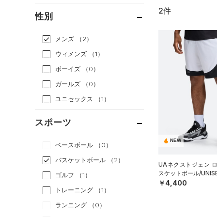
2件
通常価格
（2）
性別
セール
（0）
メンズ
（2）
ウィメンズ
（1）
ボーイズ
（0）
ガールズ
（0）
ユニセックス
（1）
スポーツ
NEW
ベースボール
（0）
バスケットボール
（2）
UAネクストジェン 
スケットボール/UNIS
ゴルフ
（1）
￥4,400
トレーニング
（1）
ランニング
（0）