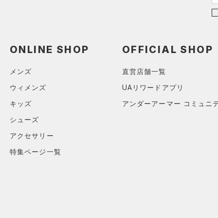
（0）
グローブ・手袋
M
オレンジ
その他
（1）
アイウェア
L
リストバンド＆ヘッドバンド
XL
価格
ONLINE SHOP
OFFICIAL SHOP
（0）
2XL
（0）
スポーツマスク
メンズ
直営店舗一覧
3XL
テクノロジー
～
（4）
円
円
ソックス
ウィメンズ
UAリワードアプリ
4XL
FLOW(フロー)
（0）
在庫
5XL
（0）
ネックウォーマー
キッズ
アンダーアーマー コミュニ
HOVR(ホバー)
（0）
6XL
（0）
シューズ
スリーブ
在庫あり
CHARGED(チャージド)
（0）
限定
0
（0）
アクセサリー
タオル
MICRO G(マイクロＧ)
（0）
2
特集ページ一覧
（0）
直営限定
ボール
（0）
コレクション
TRIBASE(トライベース)
4
公式サイト限定
（0）
（0）
（0）
イヤホン＆ヘッドホン
6
プロジェクトロック
（0）
在庫残りわずか
（0）
RUSH(ラッシュ)
（0）
（0）
ウォーターボトル
8
ステフィン・カリー
（0）
ISO-CHILL(アイソチル)
（0）
（0）
その他
30
アジア限定
（0）
Tech(テック)
（0）