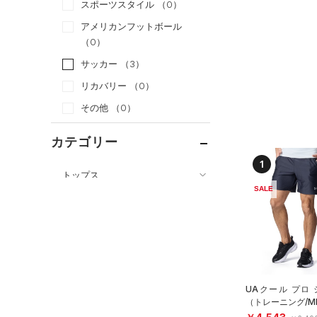
スポーツスタイル
（0）
アメリカンフットボール
（0）
サッカー
（3）
リカバリー
（0）
その他
（0）
カテゴリー
1
トップス
SALE
ボトムス
すべてのトップス
すべてのボトムス
（1）
ベースレイヤー
（1）
レギンス&タイツ
（12）
Tシャツ
（2）
ショートパンツ
（3）
タンクトップ
UAクール プロ
（0）
パンツ(ロングパンツ)
（0）
ポロシャツ
（トレーニング/M
（0）