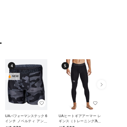
ー
4
5
6
NEW
NEW
UAパフォーマンステック 6
UAヒートギアアーマー レ
UAパフ
インチ ノベルティ アンダ
ギンス（トレーニング/ME
メッシュ
ーウェア（トレーニング/M
N）
チ アン