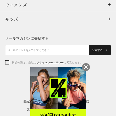
ウィメンズ
トップス
ウィメンズ
キッズ
トップス
ボトムス
キッズ
トップス
ボトムス
シューズ
シューズ
メールマガジンに登録する
ボトムス
シューズ
アクセサリー
アクセサリー
登録する
シューズ
アクセサリー
購読の際は、当社の
プライバシーポリシー
に同意します。
アクセサリー
スポーツブラ
レギンス＆タイツ
特定商取引法に基づく通販の表記
会員規約
プライバシーポリシー