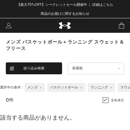
【最大75%OFF】シークレットセール開催中 ｜ 詳細はこちら
商品のお届けに関するお知らせ
メンズ バスケットボール＋ランニング スウェット＆
フリース
絞り込み検索
新着順
選択中の条件：
メンズ
バスケットボール
ランニング
スウ
0件
全色表示
該当する商品がありません。