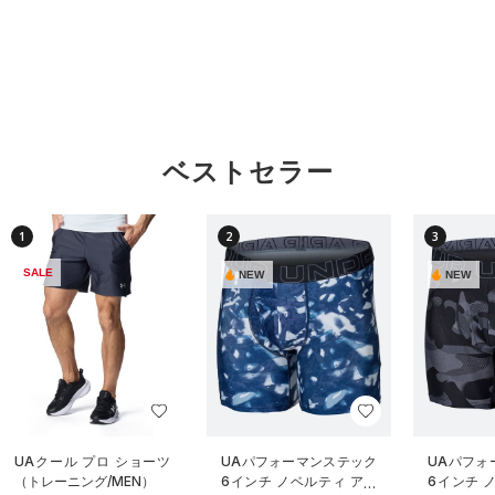
ベストセラー
1
2
3
SALE
NEW
NEW
UAクール プロ ショーツ
UAパフォーマンステック
UAパフォ
（トレーニング/MEN）
6インチ ノベルティ アン
6インチ 