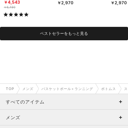
ダーウェア（トレーニン
ダーウェ
￥4,543
￥2,970
￥2,970
グ/MEN）
グ/MEN）
￥6,490
ベストセラーをもっと見る
TOP
メンズ
バスケットボール＋ランニング
ボトムス
ス
すべてのアイテム
メンズ
メンズ