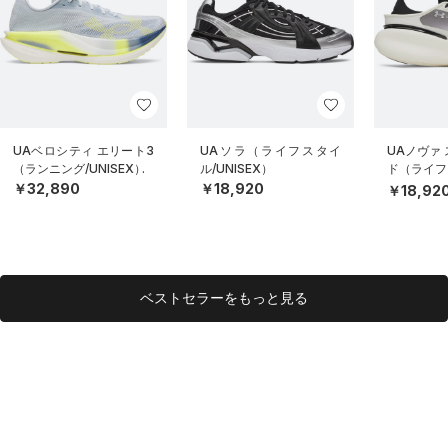
UAベロシティ エリート3
UAソラ（ライフスタイ
UAノヴァ
（ランニング/UNISEX）
ル/UNISEX）
ド（ライフス
EX）
￥32,890
￥18,920
￥18,92
ベストセラーをもっと見る