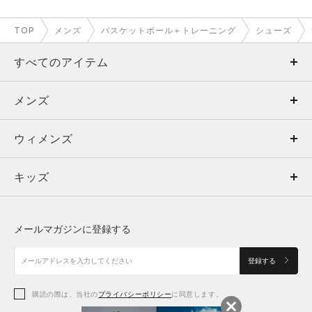
TOP
メンズ
バスケットボール＋トレーニング
シューズ
すべてのアイテム
メンズ
メンズ
ウィメンズ
トップス
ウィメンズ
キッズ
トップス
ボトムス
キッズ
トップス
ボトムス
シューズ
シューズ
メールマガジンに登録する
ボトムス
シューズ
アクセサリー
アクセサリー
登録する
シューズ
アクセサリー
購読の際は、当社の
プライバシーポリシー
に同意します。