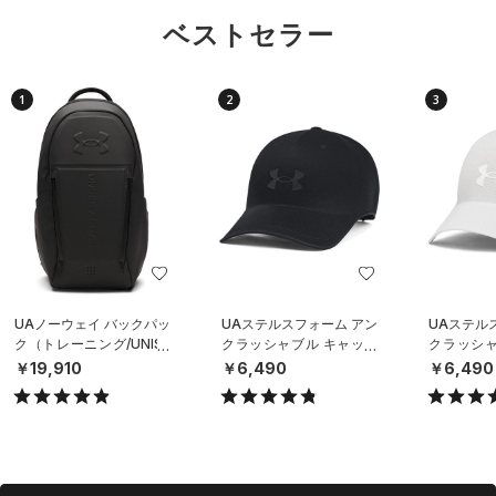
ベストセラー
1
2
3
UAノーウェイ バックパッ
UAステルスフォーム アン
UAステル
ク（トレーニング/UNISE
クラッシャブル キャップ
クラッシャ
X）
（ライフスタイル/UNISE
（ライフスタ
￥19,910
￥6,490
￥6,490
X）
X）