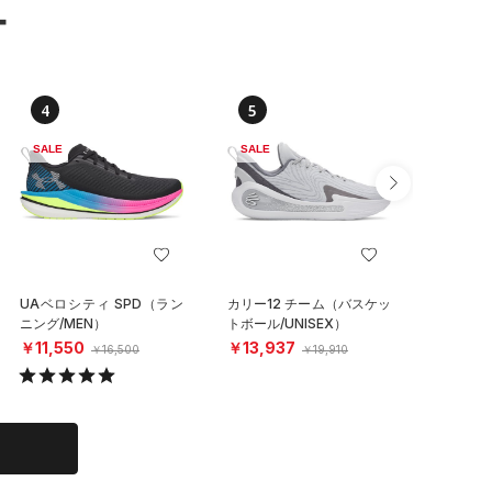
ー
4
5
6
SALE
SALE
SALE
UAベロシティ SPD（ラン
カリー12 チーム（バスケッ
UAイグ
ニング/MEN）
トボール/UNISEX）
クス（ラ
N）
￥11,550
￥13,937
￥4,15
￥16,500
￥19,910