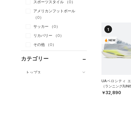
スポーツスタイル
（0）
アメリカンフットボール
（0）
サッカー
（0）
1
リカバリー
（0）
NEW
その他
（0）
カテゴリー
トップス
ボトムス
UAベロシティ 
すべてのトップス
（ランニング/UNI
アクセサリー
すべてのボトムス
（0）
￥32,890
ベースレイヤー
シューズ
すべてのアクセサリー
（1）
レギンス&タイツ
（4）
Tシャツ
すべてのシューズ
（2）
バックパック
（0）
ショートパンツ
（0）
タンクトップ
（0）
スポーツシューズ
（1）
ショルダー＆トートバッグ
（1）
パンツ(ロングパンツ)
（0）
ポロシャツ
（0）
スパイク
（0）
サックパック
（0）