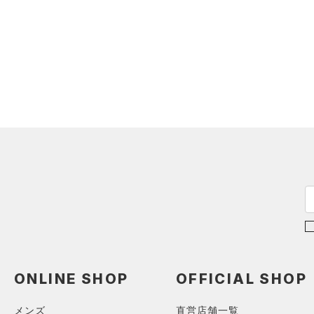
スウェット＆フリース
（0）
ロングTシャツ
スポーツスタイルシューズ
（0）
ウェストバッグ
（1）
アンダーウェア
（1）
パーカー&トレーナー
（0）
（0）
ダッフルバッグ
（0）
スカート
（0）
ジャケット
（0）
サンダル
（0）
キャップ＆ビーニー
（0）
スイムウェア
（0）
ジャージ
（0）
ベルト
サイズ
（0）
ベスト
（0）
グローブ・手袋
（0）
ダウン・コート
16.5
カラー
（0）
アイウェア
（0）
スポーツブラ
17.0
リストバンド＆ヘッドバンド
（0）
セットアップ
17.5
（0）
ブラック
ホワイト
ブラウン
グリーン
18.0
（0）
スイムウェア
（0）
スポーツマスク
18.5
（0）
ソックス
19.0
ブルー
パープル
レッド
イエロー
（0）
ネックウォーマー
19.5
（0）
スリーブ
20.0
ONLINE SHOP
OFFICIAL SHOP
オレンジ
その他
（0）
20.5
タオル
メンズ
直営店舗一覧