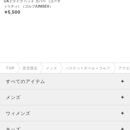
UAドライブ ヘッド カバー （ユーテ
ィリティ）（ゴルフ/UNISEX）
￥5,500
TOP
直営限定
メンズ
バスケットボール＋ゴルフ
アクセ
すべてのアイテム
メンズ
メンズ
ウィメンズ
トップス
ウィメンズ
キッズ
トップス
ボトムス
キッズ