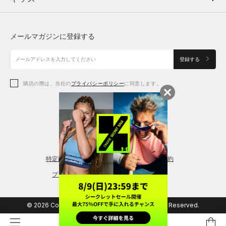
トップス
ボトムス
シューズ
シューズ
メールマガジンに登録する
ボトムス
シューズ
アクセサリー
アクセサリー
登録する
シューズ
アクセサリー
購読の際は、当社の
プライバシーポリシー
に同意します。
アクセサリー
スポーツブラ
レギンス＆タイツ
特定商取引法に基づく通販の表記
会員規約
プライバシーポリシー
© 2026 Copyright DOME Corporation. All Rights Reserved.