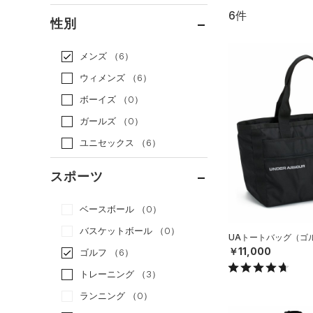
6件
通常価格
（6）
性別
セール
（0）
メンズ
（6）
ウィメンズ
（6）
ボーイズ
（0）
ガールズ
（0）
ユニセックス
（6）
スポーツ
ベースボール
（0）
バスケットボール
（0）
UAトートバッグ（ゴルフ
￥11,000
ゴルフ
（6）
トレーニング
（3）
ランニング
（0）