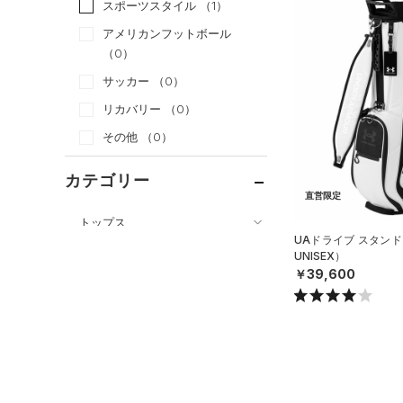
スポーツスタイル
（1）
アメリカンフットボール
（0）
サッカー
（0）
リカバリー
（0）
その他
（0）
カテゴリー
直営限定
トップス
UAドライブ スタンド
ボトムス
すべてのトップス
UNISEX）
￥39,600
アクセサリー
すべてのボトムス
（19）
ベースレイヤー
すべてのアクセサリー
（3）
レギンス&タイツ
（20）
Tシャツ
（1）
バックパック
（23）
ショートパンツ
（4）
タンクトップ
ショルダー＆トートバッグ
（16）
パンツ(ロングパンツ)
（41）
ポロシャツ
（6）
（0）