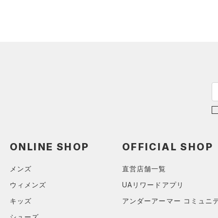
スウェット＆フリース
（0）
ロングTシャツ
（4）
サックパック
（0）
アンダーウェア
（1）
パーカー&トレーナー
（0）
ウェストバッグ
（0）
スカート
（3）
ジャケット
（0）
ダッフルバッグ
（0）
スイムウェア
（1）
ジャージ
（8）
キャップ＆ビーニー
（0）
ベスト
（7）
ベルト
（0）
ダウン・コート
（7）
グローブ・手袋
（0）
スポーツブラ
（0）
アイウェア
（0）
セットアップ
リストバンド＆ヘッドバンド
（0）
（0）
スイムウェア
ONLINE SHOP
OFFICIAL SHOP
（0）
スポーツマスク
（10）
ソックス
メンズ
直営店舗一覧
（0）
ネックウォーマー
ウィメンズ
UAリワードアプリ
（0）
スリーブ
キッズ
アンダーアーマー コミュニ
（0）
タオル
シューズ